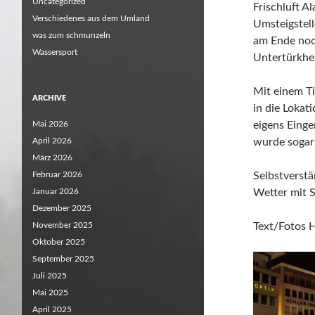
Uncategorized
Frischluft A
Verschiedenes aus dem Umland
Umsteigstel
was zum schmunzeln
am Ende noc
Wassersport
Untertürkhe
Mit einem Ti
ARCHIVE
in die Lokat
Mai 2026
eigens Eing
April 2026
wurde sogar 
März 2026
Februar 2026
Selbstverstä
Januar 2026
Wetter mit S
Dezember 2025
November 2025
Text/Fotos 
Oktober 2025
September 2025
Juli 2025
Mai 2025
April 2025