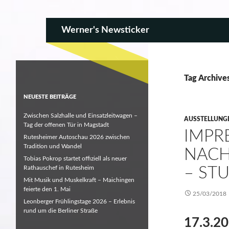
SKIP TO CONTENT
Search
Werner's Newsticker
Tag Archiv
NEUESTE BEITRÄGE
Zwischen Salzhalle und Einsatzleitwagen –
AUSSTELLUNG
Tag der offenen Tür in Magstadt
IMPR
Rutesheimer Autoschau 2026 zwischen
Tradition und Wandel
NACH
Tobias Pokrop startet offiziell als neuer
Rathauschef in Rutesheim
– ST
Mit Musik und Muskelkraft – Maichingen
feierte den 1. Mai
25/03/2018
Leonberger Frühlingstage 2026 – Erlebnis
rund um die Berliner Straße
17.3.20