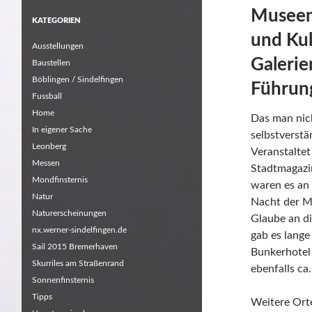
Museen,
KATEGORIEN
und Kul
Ausstellungen
Galerie
Baustellen
Böblingen / Sindelfingen
Führung
Fussball
Home
Das man nich
In eigener Sache
selbstverstä
Leonberg
Veranstalte
Messen
Stadtmagazi
Mondfinsternis
waren es an 
Natur
Nacht der M
Naturerscheinungen
Glaube an di
nx.werner-sindelfingen.de
gab es lange
Sail 2015 Bremerhaven
Bunkerhotel 
Skurriles am Straßenrand
ebenfalls ca
Sonnenfinsternis
Tipps
Weitere Ort