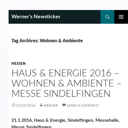
Search
Werner's Newsticker
SKIP
PRIMAR
TO
MENU
CONTENT
Tag Archives: Wohnen & Ambiente
MESSEN
HAUS & ENERGIE 2016 –
WOHNEN & AMBIENTE –
MESSE SINDELFINGEN
21/01/2016
WERNER
LEAVE A COMMENT
21.1.2016, Haus & Energie, Sindelfingen, Messehalle,
Messe Sindelfingen.