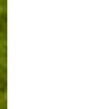
In eigener Sache
Leonberg
Messen
Mondfinsternis
Natur
Naturerscheinungen
nx.werner-sindelfingen.de
Sail 2015 Bremerhaven
Skurriles am Straßenrand
Sonnenfinsternis
Tipps
Uncategorized