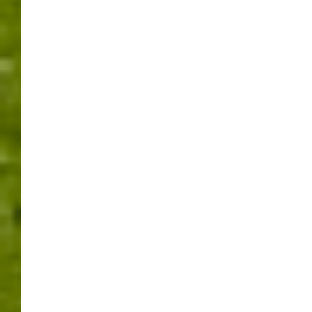
Rutesheimer Autoschau 2026 zwischen Tradition und Wandel
Tobias Pokrop startet offiziell als neuer Rathauschef in
Rutesheim
Mit Musik und Muskelkraft – Maichingen feierte den 1. Mai
Leonberger Frühlingstage 2026 – Erlebnis rund um die Berliner
Straße
KATEGORIEN
Ausstellungen
Baustellen
Böblingen / Sindelfingen
Fussball
Home