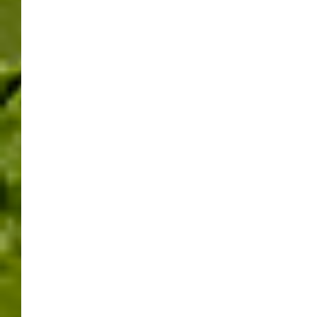
"HAUS & ENERGIE"
"MESSE SINDELFINGEN"
FOTOS
MESSEHALLE
PHOTOS
SINDELFINGEN
WOHNEN & AMBIENTE
NEUESTE BEITRÄGE
Zwischen Salzhalle und Einsatzleitwagen – Tag der offenen Tür in
Magstadt