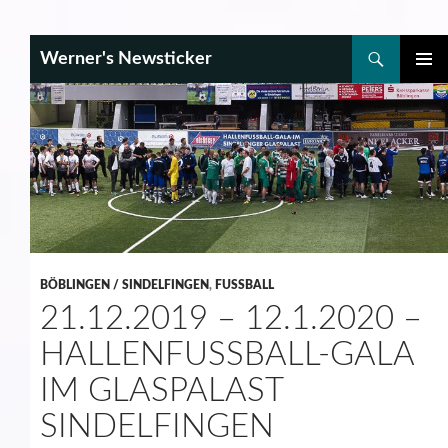
Search
Werner's Newsticker
SKIP
PRIMAR
TO
MENU
CONTENT
BÖBLINGEN / SINDELFINGEN
,
FUSSBALL
21.12.2019 – 12.1.2020 –
HALLENFUSSBALL-GALA
IM GLASPALAST
SINDELFINGEN