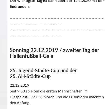
Der wichtigste Tag ist dann aber der 12.1.2020 mit den
Endrunden.
– – – – – – – – – – – – – – – – – – – – – – – – – – – – – –
– – – – – – – – – – – – – – – – –
– – – – – – – – – – – – – – – – – – – – – – – – – – – – – –
– – – – – – – – – – – – – – – – –
Sonntag 22.12.2019 / zweiter Tag der
Hallenfußball-Gala
25. Jugend-Städte-Cup
und der
25. AH-Städte-Cup
22.12.2019
Seit 9:30 spielten die ersten Mannschaften im
Glaspalast. Die E-Junioren und die D-Junioren machten
den Anfang.