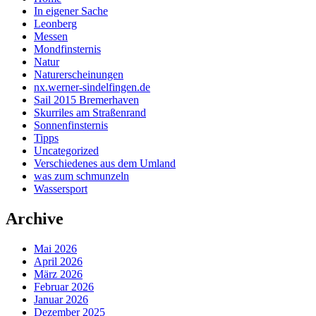
In eigener Sache
Leonberg
Messen
Mondfinsternis
Natur
Naturerscheinungen
nx.werner-sindelfingen.de
Sail 2015 Bremerhaven
Skurriles am Straßenrand
Sonnenfinsternis
Tipps
Uncategorized
Verschiedenes aus dem Umland
was zum schmunzeln
Wassersport
Archive
Mai 2026
April 2026
März 2026
Februar 2026
Januar 2026
Dezember 2025