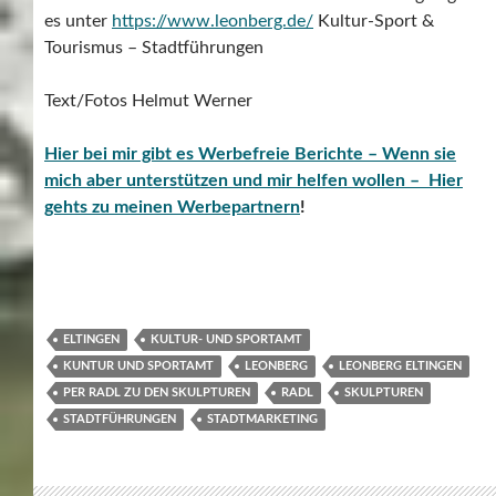
es unter
https://www.leonberg.de/
Kultur-Sport &
Tourismus – Stadtführungen
Text/Fotos Helmut Werner
Hier bei mir gibt es Werbefreie Berichte – Wenn sie
mich aber unterstützen und mir helfen wollen – Hier
gehts zu meinen Werbepartnern
!
ELTINGEN
KULTUR- UND SPORTAMT
KUNTUR UND SPORTAMT
LEONBERG
LEONBERG ELTINGEN
PER RADL ZU DEN SKULPTUREN
RADL
SKULPTUREN
STADTFÜHRUNGEN
STADTMARKETING