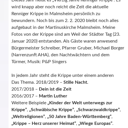
Dieses Jahr heißt es „Vierzig Jahre Renniger Krippe“. Es
wird knapp aber noch reicht die Zeit die aktuelle
Renniger Krippe in Malmsheim persönlich zu
bewundern. Noch bis zum 2. 2. 2020 bleibt noch alles
aufgebaut in der Martinuskirche Malmsheim. Meine
Fotos von der Krippe sind am Weil der Städter Tag (23.
Januar 2020) entstanden. Als Gäste waren anwesend
Bürgermeister Schreiber, Pfarrer Gruber, Michael Borger
(Narrenzunft AHA), den Nachtwächtern und dem
Türmer, Musik: P&P Singers
In jedem Jahr steht die Krippe unter einem anderen
Das Thema. 2018/2019 –
Stille Nacht.
2017/2018 –
Dein ist die Zeit
2016/2017 –
Martin Luther
Weitere Beispiele
„Kinder der Welt unterwegs zur
Krippe”
,
„Schwäbische Krippe”
,
„Schwarzwaldkrippe”
,
„Weltreligionen”
,
„50 Jahre Baden-Württemberg”
,
„Krippe – Herz unserer Heimat”
,
„Wiege Europas”
.