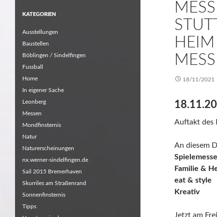
MESS
KATEGORIEN
STUT
Ausstellungen
HEIM
Baustellen
MESS
Böblingen / Sindelfingen
Fussball
Home
18/11/2021
In eigener Sache
Leonberg
18.11.2
Messen
Auftakt des 
Mondfinsternis
Natur
An diesem D
Naturerscheinungen
Spielemess
nx.werner-sindelfingen.de
Familie & H
Sail 2015 Bremerhaven
eat & style
Skurriles am Straßenrand
Kreativ
Sonnenfinsternis
Tipps
Jetzt am Fre