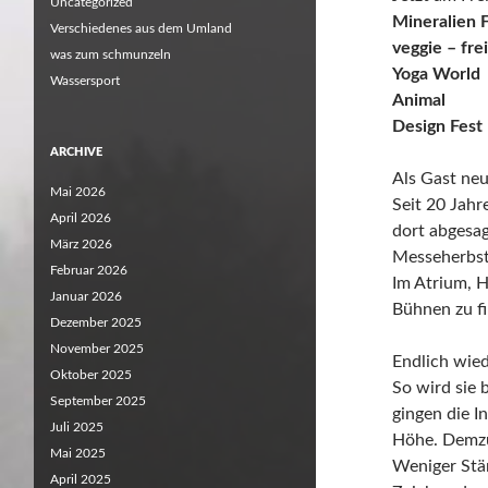
Uncategorized
Mineralien 
Verschiedenes aus dem Umland
veggie – fre
was zum schmunzeln
Yoga World
Wassersport
Animal
Design Fest
ARCHIVE
Als Gast neu
Mai 2026
Seit 20 Jah
April 2026
dort abgesag
März 2026
Messeherbst 
Februar 2026
Im Atrium, H
Januar 2026
Bühnen zu f
Dezember 2025
November 2025
Endlich wie
Oktober 2025
So wird sie 
September 2025
gingen die I
Juli 2025
Höhe. Demzu
Mai 2025
Weniger Stän
April 2025