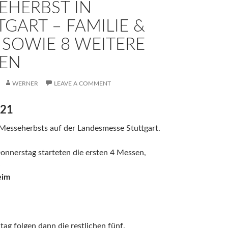
EHERBST IN
TGART – FAMILIE &
 SOWIE 8 WEITERE
EN
WERNER
LEAVE A COMMENT
021
Messeherbsts auf der Landesmesse Stuttgart.
onnerstag starteten die ersten 4 Messen,
e
eim
itag folgen dann die restlichen fünf.