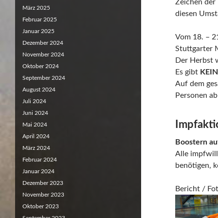
Zeichen der
März 2025
diesen Umst
Februar 2025
Januar 2025
Vom 18. – 2
Dezember 2024
Stuttgarter
November 2024
Der Herbst 
Oktober 2024
Es gibt
KEIN
September 2024
Auf dem ges
August 2024
Personen ab
Juli 2024
Juni 2024
Impfakti
Mai 2024
April 2024
Boostern au
März 2024
Alle impfwil
Februar 2024
benötigen, k
Januar 2024
Dezember 2023
Bericht / F
November 2023
Oktober 2023