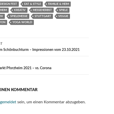
DESIGN FEST
EAT & STYLE
FAMILIE & HEIM
 HEIM
KREATIV
MESSEHERBST
SPIELE
TIV
SPIELEMESSE
STUTTGART
VEGGIE
 VON
YOGA WORLD
ST
ion
am Schönbuchturm – Impressionen vom 23.10.2021
kt Pforzheim 2021 – vs. Corona
 EINEN KOMMENTAR
gemeldet
sein, um einen Kommentar abzugeben.