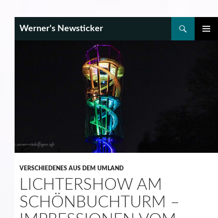
Search
Werner's Newsticker
SKIP
PRIMAR
TO
MENU
CONTENT
VERSCHIEDENES AUS DEM UMLAND
LICHTERSHOW AM
SCHÖNBUCHTURM –