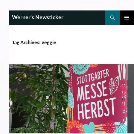
Search
Werner's Newsticker
SKIP
PRIMAR
TO
MENU
CONTENT
Tag Archives: veggie