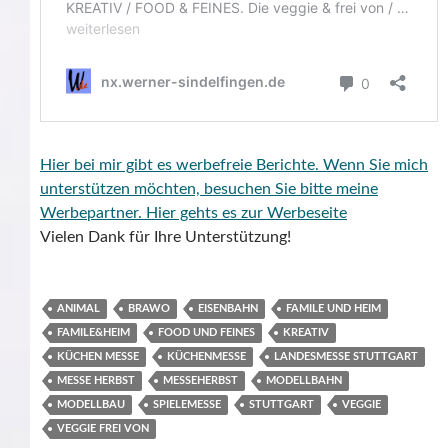
Hier bei mir gibt es werbefreie Berichte. Wenn Sie mich
unterstützen möchten, besuchen Sie bitte meine
Werbepartner.
Hier gehts es zur Werbeseite
Vielen Dank für Ihre Unterstützung!
ANIMAL
BRAWO
EISENBAHN
FAMILE UND HEIM
FAMILE&HEIM
FOOD UND FEINES
KREATIV
KÜCHEN MESSE
KÜCHENMESSE
LANDESMESSE STUTTGART
MESSE HERBST
MESSEHERBST
MODELLBAHN
MODELLBAU
SPIELEMESSE
STUTTGART
VEGGIE
VEGGIE FREI VON