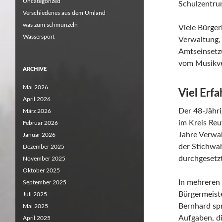
Uncategorized
Schulzentrum
Verschiedenes aus dem Umland
was zum schmunzeln
Viele Bürger
Wassersport
Verwaltung,
Amtseinsetz
vom Musikve
ARCHIVE
Mai 2026
Viel Erf
April 2026
Der 48-Jähri
März 2026
im Kreis Reu
Februar 2026
Jahre Verwal
Januar 2026
der Stichwah
Dezember 2025
durchgesetzt
November 2025
Oktober 2025
In mehreren 
September 2025
Bürgermeist
Juli 2025
Bernhard sp
Mai 2025
Aufgaben, d
April 2025