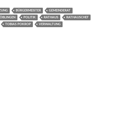
ZUNG
BÜRGERMEISTER
GEMEINDERAT
BÖBLINGEN
POLITIK
RATHAUS
RATHAUSCHEF
TOBIAS POKROP
VERWALTUNG