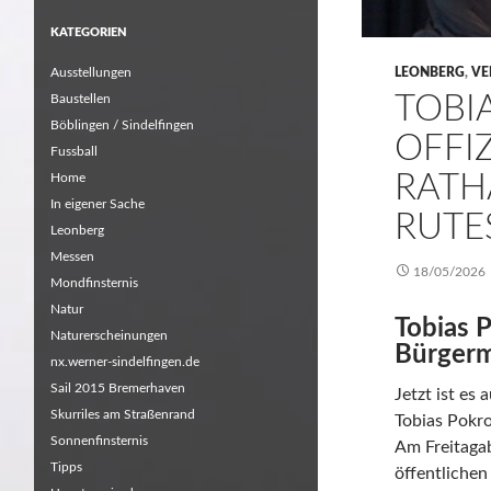
KATEGORIEN
Ausstellungen
LEONBERG
,
VE
TOBI
Baustellen
Böblingen / Sindelfingen
OFFI
Fussball
RATH
Home
In eigener Sache
RUTE
Leonberg
Messen
18/05/2026
Mondfinsternis
Natur
Tobias P
Naturerscheinungen
Bürgerm
nx.werner-sindelfingen.de
Sail 2015 Bremerhaven
Jetzt ist es a
Skurriles am Straßenrand
Tobias Pokro
Sonnenfinsternis
Am Freitaga
Tipps
öffentlichen