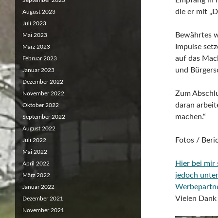
Empfang in 
September 2023
die er mit „
August 2023
Juli 2023
Bewährtes wo
Mai 2023
Impulse setz
März 2023
auf das Mac
Februar 2023
und Bürgersc
Januar 2023
Dezember 2022
Zum Abschlu
November 2022
daran arbei
Oktober 2022
machen.“
September 2022
August 2022
Fotos / Beri
Juli 2022
Mai 2022
Hier bei mir
April 2022
jedoch unte
März 2022
Werbepartn
Januar 2022
Vielen Dank 
Dezember 2021
November 2021