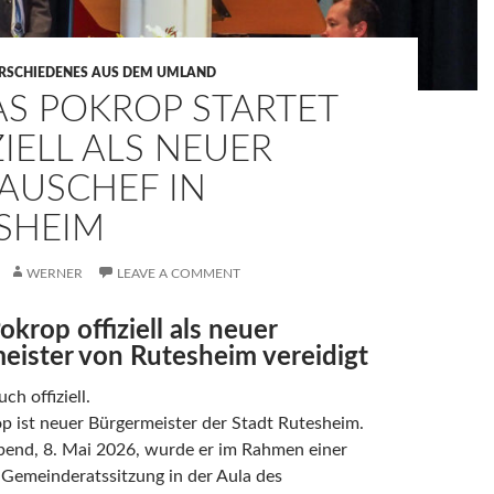
RSCHIEDENES AUS DEM UMLAND
AS POKROP STARTET
ZIELL ALS NEUER
AUSCHEF IN
SHEIM
WERNER
LEAVE A COMMENT
okrop offiziell als neuer
eister von Rutesheim vereidigt
uch offiziell.
p ist neuer Bürgermeister der Stadt Rutesheim.
bend, 8. Mai 2026, wurde er im Rahmen einer
 Gemeinderatssitzung in der Aula des