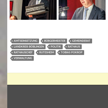
AMTSEINSETZUNG
BÜRGERMEISTER
GEMEINDERAT
LANDKREIS BÖBLINGEN
POLITIK
RATHAUS
RATHAUSCHEF
RUTESHEIM
TOBIAS POKROP
VERWALTUNG