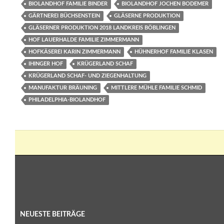
BIOLANDHOF FAMILIE BINDER
BIOLANDHOF JOCHEN BODEMER
GÄRTNEREI BÜCHSENSTEIN
GLÄSERNE PRODUKTION
GLÄSERNER PRODUKTION 2018 LANDKREIS BÖBLINGEN
HOF LAUERHALDE FAMILIE ZIMMERMANN
HOFKÄSEREI KARIN ZIMMERMANN
HÜHNERHOF FAMILIE KLASEN
IHINGER HOF
KRÜGERLAND SCHAF
KRÜGERLAND SCHAF- UND ZIEGENHALTUNG
MANUFAKTUR BRÄUNING
MITTLERE MÜHLE FAMILIE SCHMID
PHILADELPHIA-BIOLANDHOF
NEUESTE BEITRÄGE