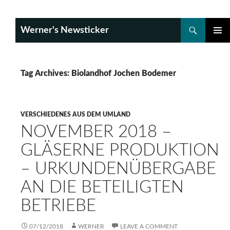
Search
Werner's Newsticker
SKIP
PRIMAR
TO
MENU
CONTENT
Tag Archives: Biolandhof Jochen Bodemer
VERSCHIEDENES AUS DEM UMLAND
NOVEMBER 2018 –
GLÄSERNE PRODUKTION
– URKUNDENÜBERGABE
AN DIE BETEILIGTEN
BETRIEBE
07/12/2018
WERNER
LEAVE A COMMENT