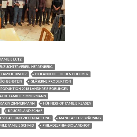
AMILIE LUTZ
NENZÜCHTERVEREIN HERRENBERG
FAMILIE BINDER
BIOLANDHOF JOCHEN BODEMER
BÜCHSENSTEIN
GLÄSERNE PRODUKTION
PRODUKTION 2018 LANDKREIS BÖBLINGEN
ALDE FAMILIE ZIMMERMANN
 KARIN ZIMMERMANN
HÜHNERHOF FAMILIE KLASEN
KRÜGERLAND SCHAF
 SCHAF- UND ZIEGENHALTUNG
MANUFAKTUR BRÄUNING
HLE FAMILIE SCHMID
PHILADELPHIA-BIOLANDHOF