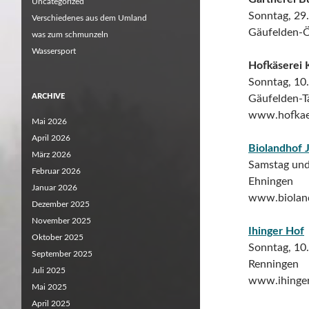
Uncategorized
Sonntag, 29
Verschiedenes aus dem Umland
Gäufelden-
was zum schmunzeln
Wassersport
Hofkäserei
Sonntag, 10
ARCHIVE
Gäufelden-Ta
www.hofkae
Mai 2026
April 2026
Biolandhof
März 2026
Samstag und
Februar 2026
Ehningen
Januar 2026
www.biolan
Dezember 2025
November 2025
Ihinger Hof
Oktober 2025
Sonntag, 10
September 2025
Renningen
Juli 2025
www.ihinger
Mai 2025
April 2025