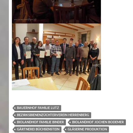
BAUERNHOF FAMILIE LUTZ
BEZIRKSBIENENZÜCHTERVEREIN HERRENBERG
BIOLANDHOF FAMILIE BINDER
BIOLANDHOF JOCHEN BODEMER
GÄRTNEREI BÜCHSENSTEIN
GLÄSERNE PRODUKTION