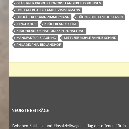
GLÄSERNER PRODUKTION 2018 LANDKREIS BÖBLINGEN
HOF LAUERHALDE FAMILIE ZIMMERMANN
HOFKÄSEREI KARIN ZIMMERMANN
HÜHNERHOF FAMILIE KLASEN
IHINGER HOF
KRÜGERLAND SCHAF
KRÜGERLAND SCHAF- UND ZIEGENHALTUNG
MANUFAKTUR BRÄUNING
MITTLERE MÜHLE FAMILIE SCHMID
PHILADELPHIA-BIOLANDHOF
NEUESTE BEITRÄGE
Zwischen Salzhalle und Einsatzleitwagen – Tag der offenen Tür in