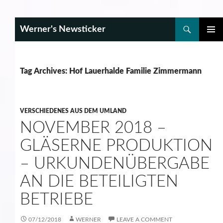
Search
Werner's Newsticker
SKIP
PRIMAR
TO
MENU
CONTENT
Tag Archives: Hof Lauerhalde Familie Zimmermann
VERSCHIEDENES AUS DEM UMLAND
NOVEMBER 2018 –
GLÄSERNE PRODUKTION
– URKUNDENÜBERGABE
AN DIE BETEILIGTEN
BETRIEBE
07/12/2018
WERNER
LEAVE A COMMENT