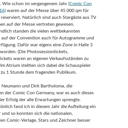
. Wie schon im vergangenem Jahr
(Comic Con
16)
waren auf der Messe über 45 000 qm für
 reserviert. Natürlich sind auch Stargäste aus TV
men auf der Messe vertreten gewesen.
ndlich standen die vielen weltbekannten
r auf der Convention auch für Autogramme und
rfügung. Dafür war eigens eine Zone in Halle 3
 worden. (Die Photosessiontickets,
ckets waren an eigenen Verkaufsständen zu
m Atrium stellten sich dabei die Schauspieler
s zu 1 Stunde dem fragenden Publikum.
s Neumann und Dirk Bartholoma, die
en der Comic Con Germany, war es auch dieses
ßer Erfolg der alle Erwartungen sprengte.
nlich fand ich in diesem Jahr die Aufteilung ein
 und so konnten sich die nationalen,
len Comic-Verlage, Stars und Zeichner besser
.