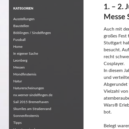
1. – 2.
KATEGORIEN
Messe S
Ausstellungen
Baustellen
Auch mit de
Böblingen / Sindelfingen
großes Fest 
Fussball
Stuttgart h
Home
besucht. Au
In eigener Sache
recht schwer
Leonberg
Cosplayer.
Messen
In diesem Ja
Mondfinsternis
und verteilt
Natur
Abgerundet 
Naturerscheinungen
Vielzahl von
nx.werner-sindelfingen.de
atemberaube
Sail 2015 Bremerhaven
Wars® Erlebn
Skurriles am Straßenrand
bot.
Sonnenfinsternis
Tipps
Belegt waren