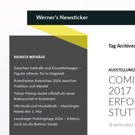
SKIP TO CONTENT
Search
Werner's Newsticker
Tag Archive
NEUESTE BEITRÄGE
Zwischen Salzhalle und Einsatzleitwagen –
AUSSTELLUNG
Tag der offenen Tür in Magstadt
COMI
Rutesheimer Autoschau 2026 zwischen
Tradition und Wandel
2017 
Tobias Pokrop startet offiziell als neuer
Rathauschef in Rutesheim
ERFO
Mit Musik und Muskelkraft – Maichingen
STUT
feierte den 1. Mai
Leonberger Frühlingstage 2026 – Erlebnis
rund um die Berliner Straße
06/07/2017