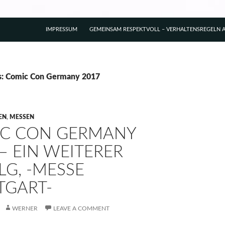
IMPRESSUM
GEMEINSAM RESPEKTVOLL – VERHALTENSREGELN A
s: Comic Con Germany 2017
EN
,
MESSEN
C CON GERMANY
– EIN WEITERER
LG, -MESSE
TGART-
WERNER
LEAVE A COMMENT