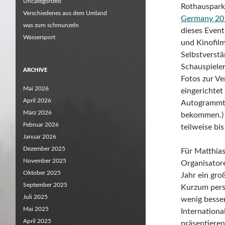
Uncategorized
Rothauspark
Verschiedenes aus dem Umland
Germany 20
was zum schmunzeln
dieses Event
Wassersport
und Kinofil
Selbstverstä
Schauspiele
ARCHIVE
Fotos zur Ve
Mai 2026
eingerichtet
April 2026
Autogrammti
März 2026
bekommen.) I
Februar 2026
teilweise bi
Januar 2026
Dezember 2025
Für Matthia
November 2025
Organisator
Oktober 2025
Jahr ein gro
September 2025
Kurzum persö
Juli 2025
wenig besser
Mai 2025
Internationa
April 2025
präsentieren