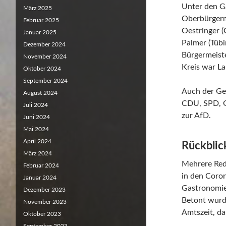
Unter den G
März 2025
Oberbürgerm
Februar 2025
Oestringer (
Januar 2025
Palmer (Tüb
Dezember 2024
Bürgermeiste
November 2024
Kreis war L
Oktober 2024
September 2024
Auch der Ge
August 2024
CDU, SPD, G
Juli 2024
zur AfD.
Juni 2024
Mai 2024
April 2024
Rückblic
März 2024
Mehrere Red
Februar 2024
in den Coron
Januar 2024
Gastronomie
Dezember 2023
Betont wurde
November 2023
Amtszeit, da
Oktober 2023