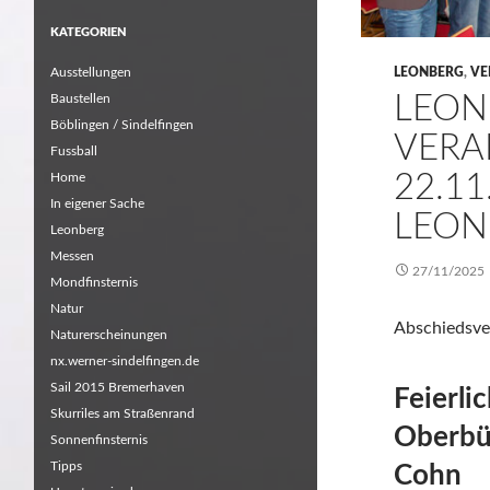
KATEGORIEN
Ausstellungen
LEONBERG
,
VE
LEON
Baustellen
Böblingen / Sindelfingen
VERA
Fussball
22.1
Home
In eigener Sache
LEON
Leonberg
Messen
27/11/2025
Mondfinsternis
Natur
Abschiedsver
Naturerscheinungen
nx.werner-sindelfingen.de
Sail 2015 Bremerhaven
Feierli
Skurriles am Straßenrand
Oberbü
Sonnenfinsternis
Tipps
Cohn