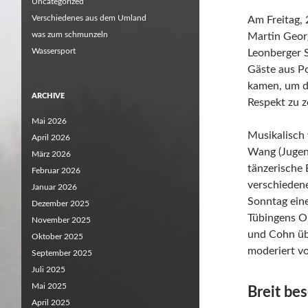
Uncategorized
Verschiedenes aus dem Umland
Am Freitag,
was zum schmunzeln
Martin Georg
Wassersport
Leonberger S
Gäste aus Po
kamen, um d
ARCHIVE
Respekt zu z
Mai 2026
Musikalisch
April 2026
Wang (Jugend
März 2026
tänzerische 
Februar 2026
verschieden
Januar 2026
Sonntag eine
Dezember 2025
Tübingens O
November 2025
und Cohn übe
Oktober 2025
moderiert v
September 2025
Juli 2025
Mai 2025
Breit bes
April 2025