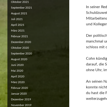
Oktober 2021
In seiner Re
September 2021
Schuldzuweis
August 2021
Mitarbeiten
Juli 2021
und Kollegen
April 2021
März 2021
Der politisc
Februar 2021
manchmal unt
Dezember 2020
schloss mit 
Oktober 2020
September 2020
Cohn kündigt
August 2020
darauf, die 
Juni 2020
ohne Uhr, im
Mai 2020
April 2020
An seinen Na
März 2020
konnte nicht
Februar 2020
du hast die 
Januar 2020
weiterzugeh
Dezember 2019
November 2019