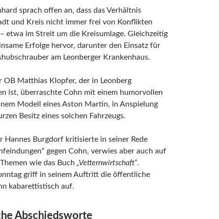
hard sprach offen an, dass das Verhältnis
dt und Kreis nicht immer frei von Konflikten
– etwa im Streit um die Kreisumlage. Gleichzeitig
nsame Erfolge hervor, darunter den Einsatz für
shubschrauber am Leonberger Krankenhaus.
r OB Matthias Klopfer, der in Leonberg
n ist, überraschte Cohn mit einem humorvollen
inem Modell eines Aston Martin, in Anspielung
rzen Besitz eines solchen Fahrzeugs.
Hannes Burgdorf kritisierte in seiner Rede
Anfeindungen“ gegen Cohn, verwies aber auch auf
 Themen wie das Buch
„Vetternwirtschaft“
.
nntag griff in seinem Auftritt die öffentliche
hn kabarettistisch auf.
che Abschiedsworte