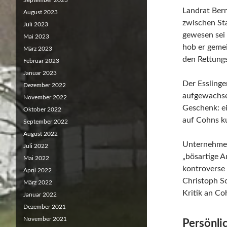
September 2023
Landrat Bern
August 2023
zwischen Sta
Juli 2023
gewesen sei 
Mai 2023
hob er gemei
März 2023
den Rettung
Februar 2023
Januar 2023
Der Esslinge
Dezember 2022
aufgewachse
November 2022
Geschenk: e
Oktober 2022
auf Cohns ku
September 2022
August 2022
Unternehmer 
Juli 2022
„bösartige 
Mai 2022
kontroverse
April 2022
Christoph So
März 2022
Kritik an Co
Januar 2022
Dezember 2021
November 2021
Persönli