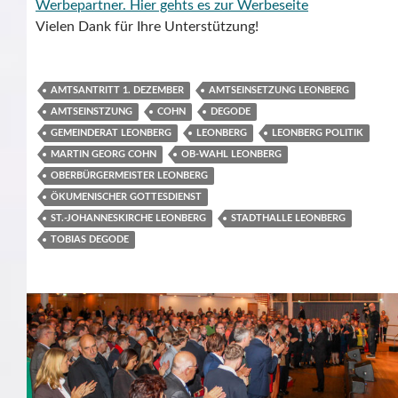
Werbepartner.
Hier gehts es zur Werbeseite
Vielen Dank für Ihre Unterstützung!
AMTSANTRITT 1. DEZEMBER
AMTSEINSETZUNG LEONBERG
AMTSEINSTZUNG
COHN
DEGODE
GEMEINDERAT LEONBERG
LEONBERG
LEONBERG POLITIK
MARTIN GEORG COHN
OB-WAHL LEONBERG
OBERBÜRGERMEISTER LEONBERG
ÖKUMENISCHER GOTTESDIENST
ST.-JOHANNESKIRCHE LEONBERG
STADTHALLE LEONBERG
TOBIAS DEGODE