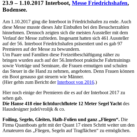
23.9 – 1.10.2017 Interboot,
Messe Friedrichshafen
,
Bodensee.
Am 1.10.2017 ging die Interboot in Friedrichshafen zu ende. Auch
diese Messe musste dieses Jahr Einbußen bei den Besucherzahlen
hinnehmen. Dennoch zeigten sich die meisten Aussteller mit dem
Verlauf der Messe zufrieden. Insgesamt hatten sich 461 Aussteller
auf der 56. Interboot Friedrichshafen präsentiert und es gab 97
Premieren auf der Messe zu bewundern.
Um Paare und Familien diese Freizeitbeschäftigung näher zu
bringen wurden auch auf der 56.Interboot praktische Fahrtrainings
sowie Vorträge und Seminare, die Frauen ermutigen und schulen
das Steuer in die Hand zu nehmen, angeboten. Denn Frauen können
ein Boot genauso gut steuern wie Männer.
(Hier gehts zum Bericht der
Interboot von 2016
.)
Hier noch einige der Premieren die es auf der Interboot 2017 zu
sehen gab.
Die Hanse 418 eine lichtdurchflutete 12 Meter Segel Yacht
des
Hausdesigner judel/vrolijk & co.
Foiling, Segeln, Gleiten, Halb-Folien und ganz „Fliegen“.
Die
Firma Quantboats geht mit der Quant 17 einen Schritt weiter um den
Amateuren das „Fliegen, Segeln auf Tragflächen“ zu ermöglichen.