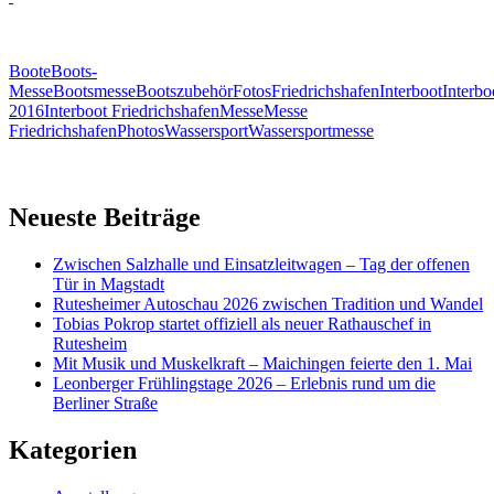
Boote
Boots-
Messe
Bootsmesse
Bootszubehör
Fotos
Friedrichshafen
Interboot
Interbo
2016
Interboot Friedrichshafen
Messe
Messe
Friedrichshafen
Photos
Wassersport
Wassersportmesse
Neueste Beiträge
Zwischen Salzhalle und Einsatzleitwagen – Tag der offenen
Tür in Magstadt
Rutesheimer Autoschau 2026 zwischen Tradition und Wandel
Tobias Pokrop startet offiziell als neuer Rathauschef in
Rutesheim
Mit Musik und Muskelkraft – Maichingen feierte den 1. Mai
Leonberger Frühlingstage 2026 – Erlebnis rund um die
Berliner Straße
Kategorien