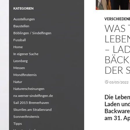
KATEGORIEN
Ausstellungen
VERSCHIEDEN
WAS 
Baustellen
Böblingen / Sindelfingen
LEBE
Fussball
– LA
Home
In eigener Sache
BÄCKE
Leonberg
DER 
Messen
Mondfinsternis
Natur
03/05/2022
Naturerscheinungen
nx.werner-sindelfingen.de
Die Leben
Sail 2015 Bremerhaven
Laden und
Skurriles am Straßenrand
Backwaren
Sonnenfinsternis
am 31. Ap
Tipps