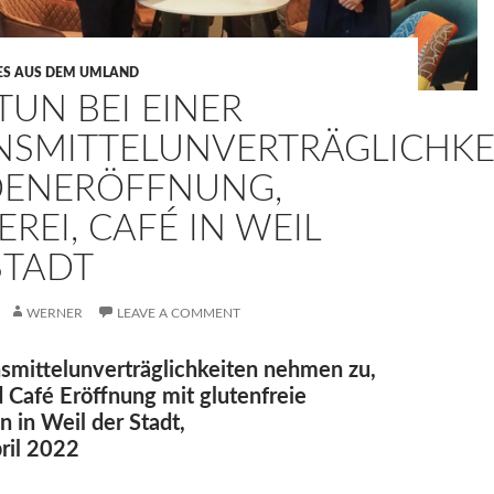
ES AUS DEM UMLAND
TUN BEI EINER
NSMITTELUNVERTRÄGLICHKE
DENERÖFFNUNG,
REI, CAFÉ IN WEIL
STADT
WERNER
LEAVE A COMMENT
smittelunverträglichkeiten nehmen zu,
 Café Eröffnung mit glutenfreie
 in Weil der Stadt,
ril 2022