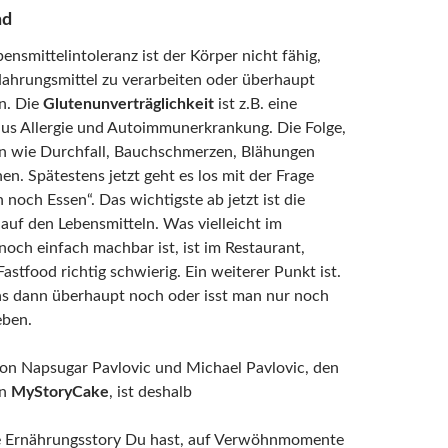
nd
bensmittelintoleranz
ist der Körper nicht fähig,
ahrungsmittel zu verarbeiten oder überhaupt
n. Die
Glutenunverträglichkeit
ist z.B. eine
us Allergie und Autoimmunerkrankung. Die Folge,
 wie Durchfall, Bauchschmerzen, Blähungen
en. Spätestens jetzt geht es los mit der Frage
h noch Essen“. Das wichtigste ab jetzt ist die
 auf den Lebensmitteln. Was vielleicht im
och einfach machbar ist, ist im Restaurant,
Fastfood richtig schwierig. Ein weiterer Punkt ist.
s dann überhaupt noch oder isst man nur noch
eben.
on Napsugar Pavlovic und Michael Pavlovic, den
on
MyStoryCake
, ist deshalb
e Ernährungsstory Du hast, auf Verwöhnmomente