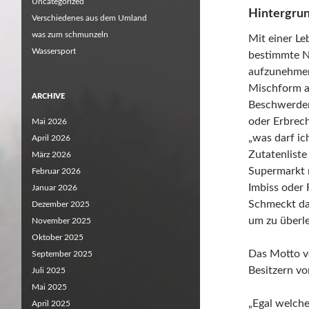
Uncategorized
Hintergru
Verschiedenes aus dem Umland
was zum schmunzeln
Mit einer Le
Wassersport
bestimmte N
aufzunehme
Mischform a
ARCHIVE
Beschwerden
oder Erbrech
Mai 2026
„was darf ic
April 2026
Zutatenliste
März 2026
Supermarkt n
Februar 2026
Imbiss oder 
Januar 2026
Schmeckt da
Dezember 2025
um zu überl
November 2025
Oktober 2025
Das Motto v
September 2025
Besitzern v
Juli 2025
Mai 2025
„Egal welch
April 2025