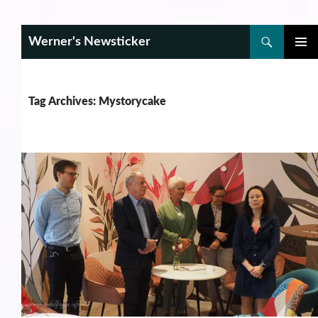
Search
Werner's Newsticker
SKIP
PRIMAR
TO
MENU
CONTENT
Tag Archives: Mystorycake