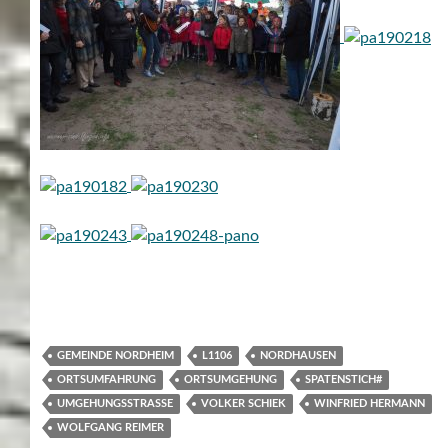
GEMEINDE NORDHEIM
L1106
NORDHAUSEN
ORTSUMFAHRUNG
ORTSUMGEHUNG
SPATENSTICH#
UMGEHUNGSSTRASSE
VOLKER SCHIEK
WINFRIED HERMANN
WOLFGANG REIMER