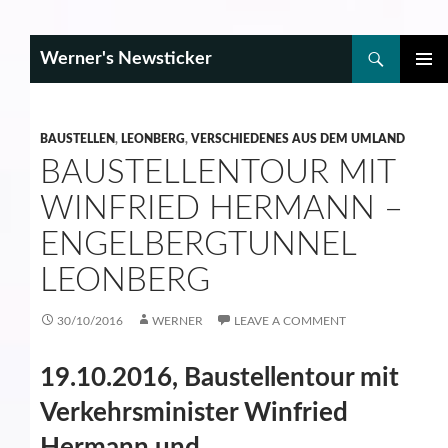
Search
Werner's Newsticker
SKIP
PRIMAR
TO
MENU
CONTENT
BAUSTELLEN
,
LEONBERG
,
VERSCHIEDENES AUS DEM UMLAND
BAUSTELLENTOUR MIT
WINFRIED HERMANN –
ENGELBERGTUNNEL
LEONBERG
30/10/2016
WERNER
LEAVE A COMMENT
19.10.2016, Baustellentour mit
Verkehrsminister Winfried