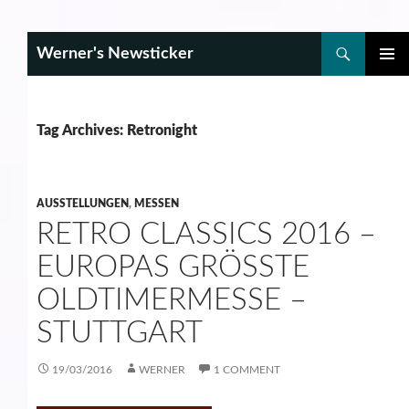
Search
Werner's Newsticker
SKIP
PRIMAR
TO
MENU
CONTENT
Tag Archives: Retronight
AUSSTELLUNGEN
,
MESSEN
RETRO CLASSICS 2016 –
EUROPAS GRÖSSTE O
LDTIMERMESSE – S
TUTTGART
19/03/2016
WERNER
1 COMMENT