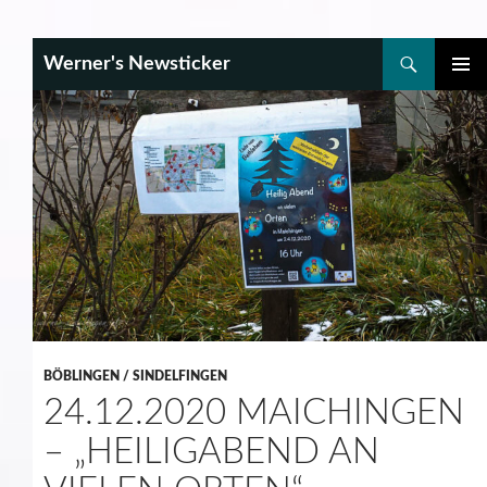
Search
Werner's Newsticker
SKIP
PRIMAR
TO
MENU
CONTENT
BÖBLINGEN / SINDELFINGEN
24.12.2020 MAICHINGEN
– „HEILIGABEND AN