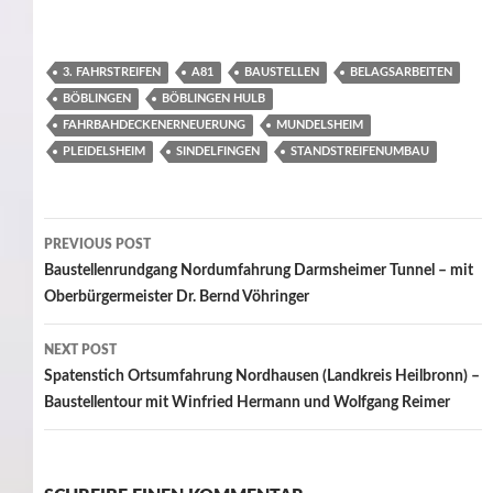
3. FAHRSTREIFEN
A81
BAUSTELLEN
BELAGSARBEITEN
BÖBLINGEN
BÖBLINGEN HULB
FAHRBAHDECKENERNEUERUNG
MUNDELSHEIM
PLEIDELSHEIM
SINDELFINGEN
STANDSTREIFENUMBAU
Post
PREVIOUS POST
navigation
Baustellenrundgang Nordumfahrung Darmsheimer Tunnel – mit
Oberbürgermeister Dr. Bernd Vöhringer
NEXT POST
Spatenstich Ortsumfahrung Nordhausen (Landkreis Heilbronn) –
Baustellentour mit Winfried Hermann und Wolfgang Reimer