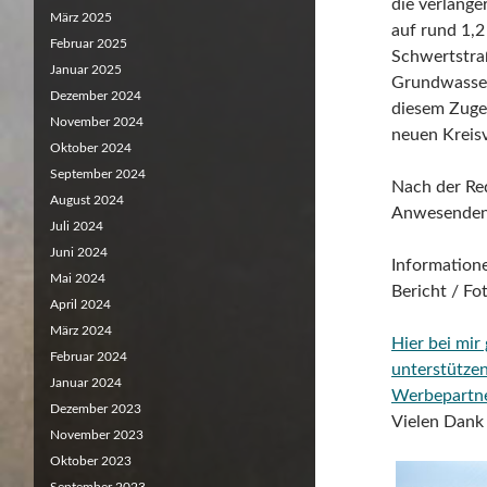
die verlänge
März 2025
auf rund 1,2
Februar 2025
Schwertstraß
Januar 2025
Grundwasser
Dezember 2024
diesem Zuge
November 2024
neuen Kreisv
Oktober 2024
September 2024
Nach der Re
August 2024
Anwesenden 
Juli 2024
Juni 2024
Informatione
Mai 2024
Bericht / F
April 2024
März 2024
Hier bei mir
Februar 2024
unterstützen
Januar 2024
Werbepartne
Dezember 2023
Vielen Dank 
November 2023
Oktober 2023