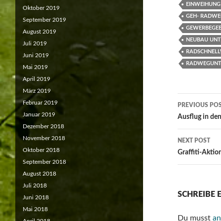
EINWEIHUNG
Oktober 2019
GEH- RADW
September 2019
GEWERBEGEB
August 2019
NEUBAU UN
Juli 2019
RADSCHNELL
Juni 2019
RADWEGUNT
Mai 2019
April 2019
März 2019
Post
Februar 2019
PREVIOUS PO
Januar 2019
navigat
Ausflug in de
Dezember 2018
November 2018
NEXT POST
Oktober 2018
Graffiti-Akti
September 2018
August 2018
Juli 2018
SCHREIBE
Juni 2018
Mai 2018
Du musst
an