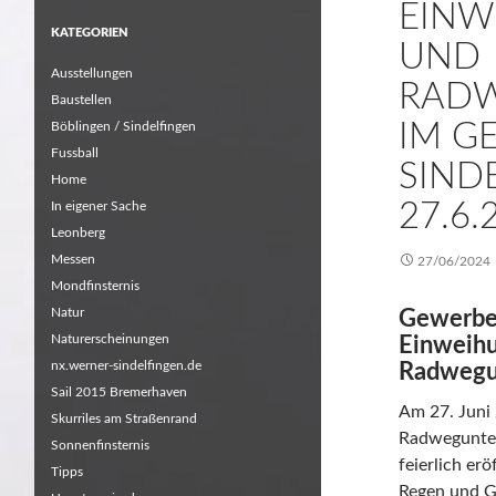
EINW
KATEGORIEN
UND
Ausstellungen
RAD
Baustellen
IM G
Böblingen / Sindelfingen
Fussball
SIND
Home
27.6.
In eigener Sache
Leonberg
Messen
27/06/2024
Mondfinsternis
Natur
Gewerbeg
Naturerscheinungen
Einweihu
nx.werner-sindelfingen.de
Radwegu
Sail 2015 Bremerhaven
Am 27. Juni
Skurriles am Straßenrand
Radwegunter
Sonnenfinsternis
feierlich er
Tipps
Regen und G