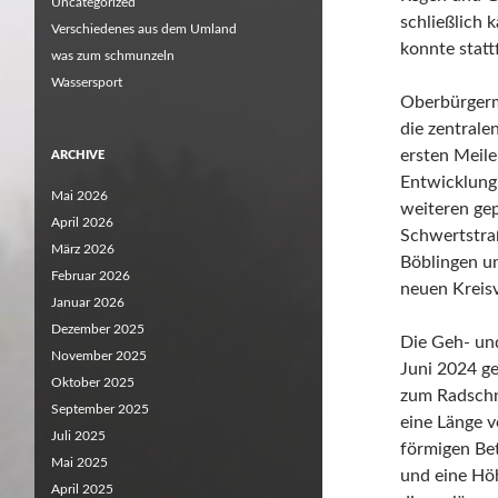
Uncategorized
schließlich 
Verschiedenes aus dem Umland
konnte statt
was zum schmunzeln
Wassersport
Oberbürgerme
die zentrale
ersten Meile
ARCHIVE
Entwicklung
Mai 2026
weiteren ge
April 2026
Schwertstra
März 2026
Böblingen un
Februar 2026
neuen Kreis
Januar 2026
Dezember 2025
Die Geh- un
November 2025
Juni 2024 ge
Oktober 2025
zum Radschne
September 2025
eine Länge 
Juli 2025
förmigen Be
Mai 2025
und eine Hö
April 2025