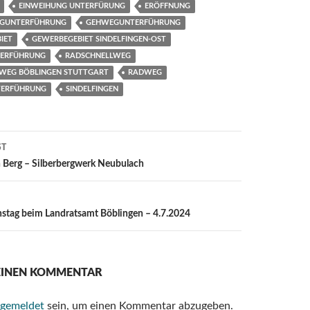
EINWEIHUNG UNTERFÜRUNG
ERÖFFNUNG
EGUNTERFÜHRUNG
GEHWEGUNTERFÜHRUNG
IET
GEWERBEGEBIET SINDELFINGEN-OST
TERFÜHRUNG
RADSCHNELLWEG
WEG BÖBLINGEN STUTTGART
RADWEG
ERFÜHRUNG
SINDELFINGEN
ST
ion
n Berg – Silberbergwerk Neubulach
onstag beim Landratsamt Böblingen – 4.7.2024
 EINEN KOMMENTAR
gemeldet
sein, um einen Kommentar abzugeben.