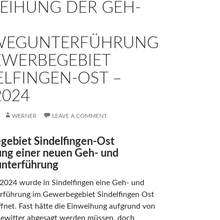
EIHUNG DER GEH-
WEGUNTERFÜHRUNG
EWERBEGEBIET
ELFINGEN-OST –
2024
WERNER
LEAVE A COMMENT
ebiet Sindelfingen-Ost
ng einer neuen Geh- und
nterführung
 2024 wurde in Sindelfingen eine Geh- und
führung im Gewerbegebiet Sindelfingen Ost
öffnet. Fast hätte die Einweihung aufgrund von
ewitter abgesagt werden müssen, doch