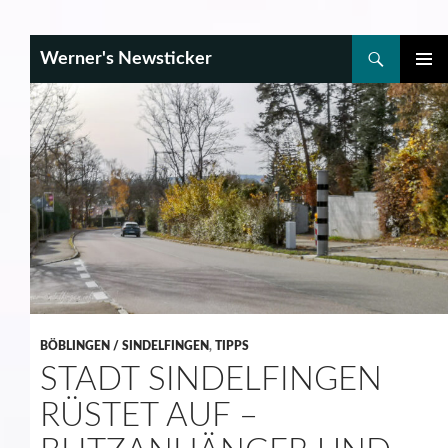
Search
Werner's Newsticker
SKIP
PRIMAR
TO
MENU
CONTENT
BÖBLINGEN / SINDELFINGEN
,
TIPPS
STADT SINDELFINGEN
RÜSTET AUF –