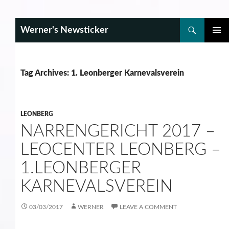
Search
Werner's Newsticker
SKIP
PRIMAR
TO
MENU
CONTENT
Tag Archives: 1. Leonberger Karnevalsverein
LEONBERG
NARRENGERICHT 2017 –
LEOCENTER LEONBERG –
1.LEONBERGER
KARNEVALSVEREIN
03/03/2017
WERNER
LEAVE A COMMENT