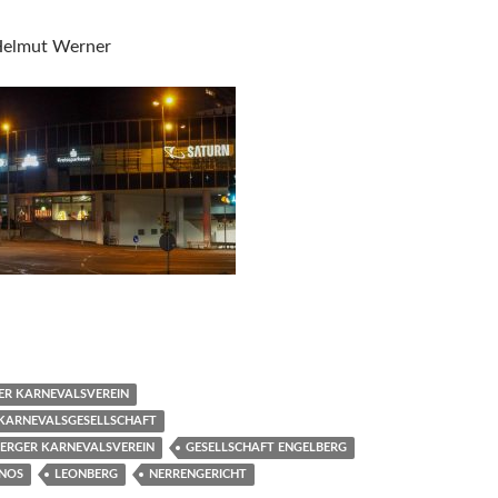
Helmut Werner
ER KARNEVALSVEREIN
KARNEVALSGESELLSCHAFT
BERGER KARNEVALSVEREIN
GESELLSCHAFT ENGELBERG
INOS
LEONBERG
NERRENGERICHT