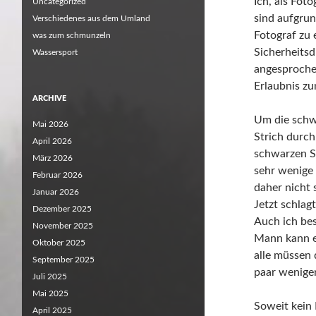
Ich, als Fot
Uncategorized
sind aufgrun
Verschiedenes aus dem Umland
Fotograf zu
was zum schmunzeln
Sicherheitsd
Wassersport
angesproche
Erlaubnis zu
ARCHIVE
Um die schw
Mai 2026
Strich durch
April 2026
schwarzen S
März 2026
sehr wenige 
Februar 2026
daher nicht 
Januar 2026
Jetzt schlagt
Dezember 2025
Auch ich bes
November 2025
Mann kann es
Oktober 2025
alle müssen 
September 2025
paar wenige
Juli 2025
Mai 2025
Soweit kein
April 2025