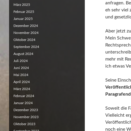
anfragen. Be
März 2025
eh sehr viel
Februar 2025
und gesetzl
Januar 2025
Dezember 2024
Aber jetzt 
November 2024
Mein Schwerp
Oktober 2024
Rechtsprech
September 2024
unterschreib
August 2024
mehr mit Re
Juli 2024
ich etwas Ve
Juni 2024
Mai 2024
Seine Einsch
April 2024
Veröffentlic
März 2024
Paragrafend
Februar 2024
Januar 2024
Soweit die F
Dezember 2023
Vielleicht e
November 2023
Veröffentlic
Oktober 2023
noch eine W