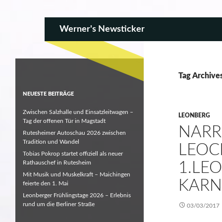
SKIP TO CONTENT
Search
Werner's Newsticker
Tag Archive
NEUESTE BEITRÄGE
Zwischen Salzhalle und Einsatzleitwagen –
LEONBERG
Tag der offenen Tür in Magstadt
NARR
Rutesheimer Autoschau 2026 zwischen
Tradition und Wandel
LEOC
Tobias Pokrop startet offiziell als neuer
Rathauschef in Rutesheim
1.LE
Mit Musik und Muskelkraft – Maichingen
KARN
feierte den 1. Mai
Leonberger Frühlingstage 2026 – Erlebnis
rund um die Berliner Straße
03/03/2017