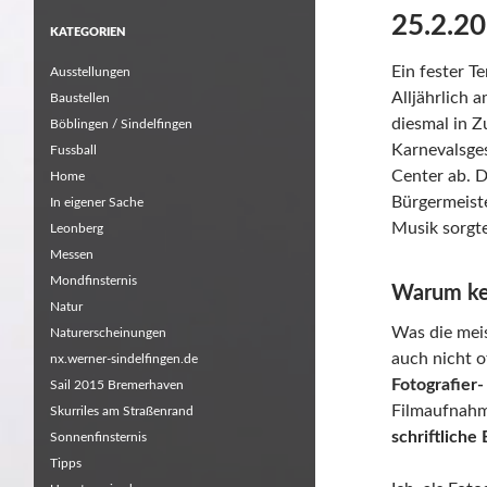
25.2.20
KATEGORIEN
Ein fester T
Ausstellungen
Alljährlich 
Baustellen
diesmal in 
Böblingen / Sindelfingen
Karnevalsges
Fussball
Center ab. D
Home
Bürgermeiste
In eigener Sache
Musik sorgte
Leonberg
Messen
Mondfinsternis
Warum kei
Natur
Was die mei
Naturerscheinungen
auch nicht of
nx.werner-sindelfingen.de
Fotografier-
Sail 2015 Bremerhaven
Filmaufnahm
Skurriles am Straßenrand
schriftliche 
Sonnenfinsternis
Tipps