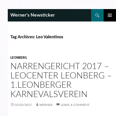
Search
Werner's Newsticker
SKIP
PRIMAR
TO
MENU
CONTENT
Tag Archives: Leo Valentinos
LEONBERG
NARRENGERICHT 2017 –
LEOCENTER LEONBERG –
1.LEONBERGER
KARNEVALSVEREIN
03/03/2017
WERNER
LEAVE A COMMENT