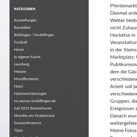
Pferdemarktw
KATEGORIEN
Diesmal orde
Wetter bleib
Ausstellungen
nicht Zuhau
Baustellen
Hocketse in 
Böblingen / Sindelfingen
Veranstaltun
Fussball
in der Stein
Home
Marktplatz. 
In eigener Sache
Publikumsmag
Leonberg
dem die Gäst
Messen
verschiedene
Mondfinsternis
Arbeit soll 
Natur
verschieden
Naturerscheinungen
Gruppen, die
nx.werner-sindelfingen.de
Ereignissen z
Sail 2015 Bremerhaven
Danach wurd
Skurriles am Straßenrand
weitergefeie
Sonnenfinsternis
Meine Fotos
Tipps