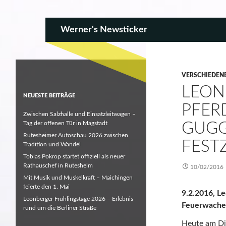
SKIP TO CONTENT
Search
Werner's Newsticker
VERSCHIEDEN
LEON
NEUESTE BEITRÄGE
PFER
Zwischen Salzhalle und Einsatzleitwagen –
Tag der offenen Tür in Magstadt
GUGG
Rutesheimer Autoschau 2026 zwischen
FEST
Tradition und Wandel
Tobias Pokrop startet offiziell als neuer
Rathauschef in Rutesheim
10/02/2016
Mit Musik und Muskelkraft – Maichingen
feierte den 1. Mai
9.2.2016, L
Leonberger Frühlingstage 2026 – Erlebnis
Feuerwache
rund um die Berliner Straße
Heute am Die