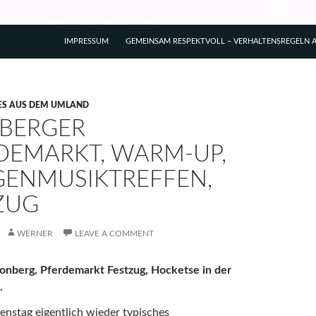
IMPRESSUM
GEMEINSAM RESPEKTVOLL – VERHALTENSREGELN A
ES AUS DEM UMLAND
BERGER
DEMARKT, WARM-UP,
ENMUSIKTREFFEN,
ZUG
WERNER
LEAVE A COMMENT
eonberg, Pferdemarkt Festzug, Hocketse in der
.
nstag eigentlich wieder typisches