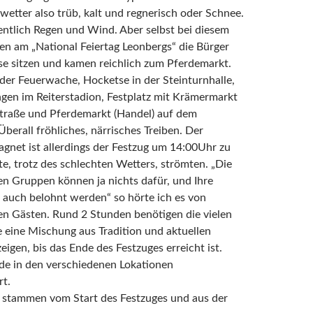
etter also trüb, kalt und regnerisch oder Schnee.
ntlich Regen und Wind. Aber selbst bei diesem
en am „National Feiertag Leonbergs“ die Bürger
se sitzen und kamen reichlich zum Pferdemarkt.
der Feuerwache, Hocketse in der Steinturnhalle,
gen im Reiterstadion, Festplatz mit Krämermarkt
straße und Pferdemarkt (Handel) auf dem
Überall fröhliches, närrisches Treiben. Der
net ist allerdings der Festzug um 14:00Uhr zu
e, trotz des schlechten Wetters, strömten. „Die
n Gruppen können ja nichts dafür, und Ihre
ja auch belohnt werden“ so hörte ich es von
en Gästen. Rund 2 Stunden benötigen die vielen
 eine Mischung aus Tradition und aktuellen
eigen, bis das Ende des Festzuges erreicht ist.
e in den verschiedenen Lokationen
rt.
 stammen vom Start des Festzuges und aus der