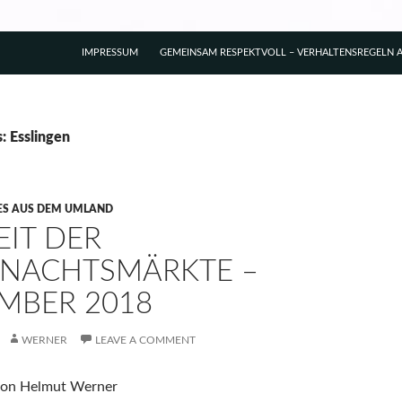
IMPRESSUM
GEMEINSAM RESPEKTVOLL – VERHALTENSREGELN A
: Esslingen
ES AUS DEM UMLAND
EIT DER
NACHTSMÄRKTE –
MBER 2018
WERNER
LEAVE A COMMENT
 von Helmut Werner