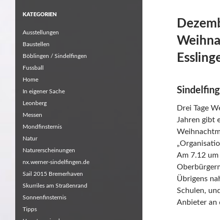
KATEGORIEN
Dezemb
Ausstellungen
Weihnac
Baustellen
Essling
Böblingen / Sindelfingen
Fussball
Home
Sindelfin
In eigener Sache
Leonberg
Drei Tage We
Messen
Jahren gibt 
Mondfinsternis
Weihnachtma
Natur
„Organisati
Naturerscheinungen
Am 7.12 um 
nx.werner-sindelfingen.de
Oberbürgerme
Sail 2015 Bremerhaven
Übrigens na
Skurriles am Straßenrand
Schulen, un
Sonnenfinsternis
Anbieter an
Tipps