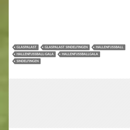
Die Hallenfußball-Galla 2019 – 2020 im
Sindelfinger Glaspalast. 21.12.2019 –
12.1.2020
Was gibt es alles bei der Hallenfußball-Gala und
natürlich die Termine:
37. Sindelfinger Hallenfußball-Gala
30. Mercedes-Benz JuniorCup 2019
25. Jugend-Städte-Cup
25. AH-Städte-Cup
1. Frauen-Hallengala
In den Vorrunden stehen sich 112 Mannschaften
gegenüber. Die Spiele finden am
Samstag 21.12 2019
(Gruppe 1 – 10) 9:30 – ca 24 Uhr
Montag 23.12.2019
(Gruppe 11 – 14) 17:30 – 23 Uhr
Freitag 27.12.2019
(Gruppe 15 – 18) 17:30 – 23 Uhr