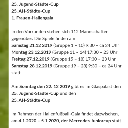
– – – – – – – – – – – – – – – – – – – – – – – – – – – – – –
– – – – – – – – – – – – – – – – –
– – – – – – – – – – – – – – – – – – – – – – – – – – – – – –
– – – – – – – – – – – – – – – – –
Sonntag 22.12.2019 / zweiter Tag der
Hallenfußball-Gala
25. Jugend-Städte-Cup
und der
25. AH-Städte-Cup
22.12.2019
Seit 9:30 spielten die ersten Mannschaften im
Glaspalast. Die E-Junioren und die D-Junioren machten
den Anfang.
Hier sind die Ergebnisse: