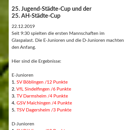
2.
VfL Sindelfingen /6 Punkte
3.
TV Darmsheim /4 Punkte
4.
GSV Maichingen /4 Punkte
5.
TSV Dagersheim /3 Punkte
F2-Junioren
1.
SV Böblingen 2012 /10 Punkte
2.
VfL Sindelfingen 2012 /10 Punkte
3.
GSV Maichingen 2012 /6 Punkte
4.
TV Darmsheim 2012 /4 Punkte
5.
TSV Dagersheim 2012 /0 Punkte
A-Jugend
1,
GSV Maichingen /12 Punkte
2.
SV Böblingen /6 Punkte
3.
SpVgg Holzgerlingen /4 Punkte
4.
TSV Dagersheim /4 Punkte