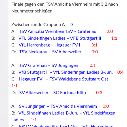
Finale gegen den TSV Amicitia Viernheim mit 3:2 nach
Neunmeter schießen.
Zwischenrunde Gruppen A – D
A:
TSV Amicitia ViernheimTSV – Grafenau
2:0
B:
VFL Sindelfingen Ladies – VFB Stuttgart II
1:1
C:
VfL Herrenberg – Hegauer FV I
3:1
D:
TSV Neckarau – SV Alberweiler
0:0
A:
TSV Grafenau – SV Jungingen
0:1
B:
VfB Stuttgart II – VfL Sindelfingen Ladies B-Jun.
0:4
C:
Hegauer FV I – FSV Waldebene Stuttgart Ost
1:1
D:
SV Alberweiler – SC Fortuna Köln
0:3
A:
SV Jungingen – TSV Amicitia Viernheim
0:0
B:
VfL Sindelfingen Ladies B-Jun. – VfL Sindelfingen
Ladies
1:1
C:
FSV Waldebene Stuttgart Ost – VfL Herrenberg