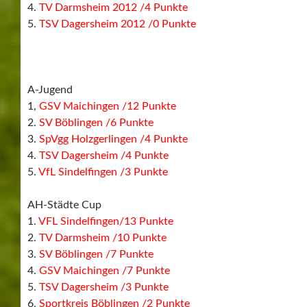
3.
VfL Sindelfingen /7 Punkte
4.
TSV Dagersheim /3 Punkte
5.
TV Darmsheim /0 Punkte
B-Junioren
1.
VfL Sindelfingen /10 Punkte
2.
SV Böblingen /9 Punkte
3.
GSV Maichingen /7 Punkte
4.
TSV Dagersheim /3 Punkte
5.
TV Darmsheim /0 Punkte
Das nennt man ausgleichende Gerechtigkeit.
Bei der A-Jugend siegte der GSV Maichingen und bei der
AH der VfL Sindelfingen.
Jetzt noch Fotos von den Spielen der A-Jugend und der
AH.