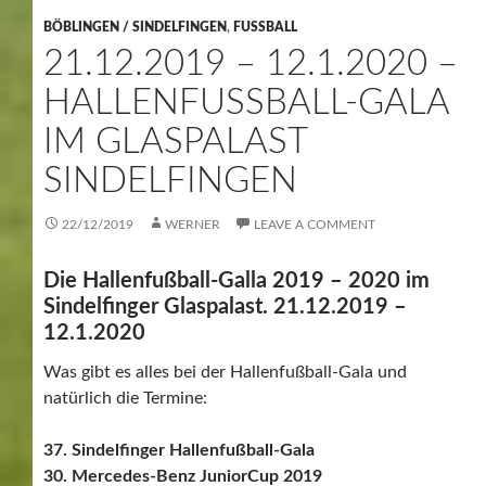
Samstag 28.12.2019
(Gruppe 19 – 28) 9:30 – ca 24 Uhr
statt.
Am
Sonntag den 22. 12 2019
gibt es im Glaspalast den
25. Jugend-Städte-Cup
und den
25. AH-Städte-Cup
Im Rahmen der Hallenfußball-Gala findet dazwischen,
am
4.1.2020 – 5.1.2020, der Mercedes Juniorcup
statt.
Die
1. Frauen-Hallengala ist dann am 6.1.2020
Die Hauptrunden der Hallenfußball-Gala finden danach
am
Freitag 10.1.2020
(Gruppe A-C) 17:00 – 23:30 Uhr
Samstag 11.1.2020
(Gruppe D-I) 9:30 – ca 23 Uhr statt.
Der wichtigste Tag ist dann aber der 12.1.2020 mit den
Endrunden.