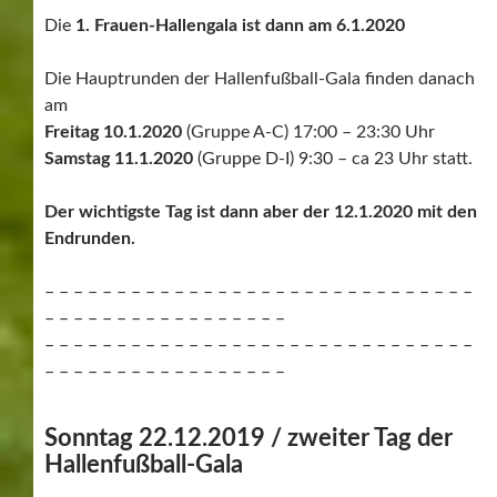
E-Junioren
1.
SV Böblingen /12 Punkte
2.
VfL Sindelfingen /6 Punkte
3.
TV Darmsheim /4 Punkte
4.
GSV Maichingen /4 Punkte
5.
TSV Dagersheim /3 Punkte
D-Junioren
1.
SV Böblingen /10 Punkte
2.
VfL Sindelfingen /9 Punkte
3.
TSV Dagersheim /6 Punkte
4.
GSV Maichingen /4 Punkte
5.
TV Darmsheim /0 Punkte
F1- Junioren
1.
SV Böblingen /12 Punkte