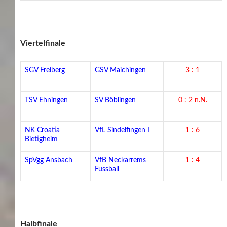
Viertelfinale
SGV Freiberg
GSV Maichingen
3 : 1
TSV Ehningen
SV Böblingen
0 : 2 n.N.
NK Croatia
VfL Sindelfingen I
1 : 6
Bietigheim
SpVgg Ansbach
VfB Neckarrems
1 : 4
Fussball
Halbfinale