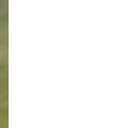
BÖBLINGEN / SINDELFINGEN
,
FUSSBALL
21.12.2019 – 12.1.2020 –
HALLENFUSSBALL-GALA
IM GLASPALAST
SINDELFINGEN
22/12/2019
WERNER
LEAVE A COMMENT