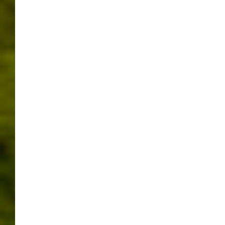
BÖBLINGEN / SINDELFINGEN
,
FUSSBALL
HALLENFUSSBALL-GALA
SINDELFINGEN –
HAUPTRUNDE UND
FINALE 13.1.2019
16/01/2019
WERNER
LEAVE A COMMENT
13.1.2019, Glaspalast
Sindelfingen, Hallenfussball-Gala,