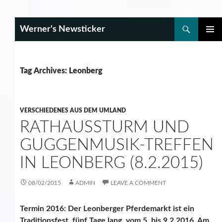
Search
Werner's Newsticker
SKIP
PRIMAR
TO
MENU
CONTENT
Tag Archives: Leonberg
VERSCHIEDENES AUS DEM UMLAND
RATHAUSSTURM UND
GUGGENMUSIK-TREFFEN
IN LEONBERG (8.2.2015)
08/02/2015
ADMIN
LEAVE A COMMENT
Termin 2016: Der Leonberger Pferdemarkt ist ein
Traditionsfest, fünf Tage lang, vom 5. bis 9.2.2016. Am