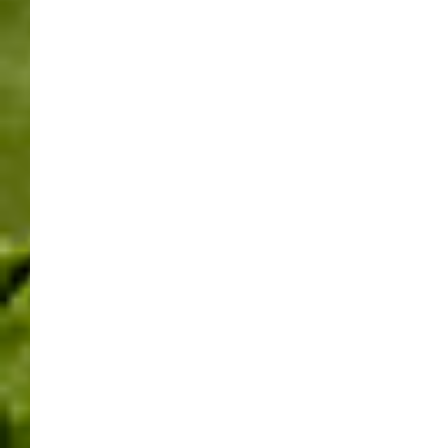
von kleine Bands in den Hallen.
Die Prämierung der Schaugärten fand dann auch am
Abend in Halle 6 statt.
Der erste Platz, der goldene Gartenzwerg, ging an die
Firma Garten Moser aus Reutlingen mit dem Thema „Der
kleine Stadtgarten“.
Zwei mal wurde der dritte Platz vergeben, der bronzene
Gartenzwerg, einmal an die Firma Böhringer („Guck
Kasten“) aus Renningen und zum zweiten an die Firma
Kupka aus Waiblingen Beinstein („Moving Garden“). Der
Schaugarten der Firma Langer aus Aidlingen („Easy
Living“) bekam dann noch von der Jury den Sonderpreis.
Alle Schaugärten sind noch während der gesamten
Laufzeit der Messe zu besichtigen.
Genauso sehenswert ist im Atrium die Kulturbühne.
Dort präsentieren sich während der gesamten
Messelaufzeit verschiedene Stuttgarter