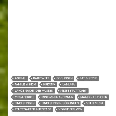
Kultureinrichtungen mit Bands und Einzelmusikern.
In Halle 8, auch eine weitere Premiere, gibt’s einen
sogenannten „BBQ-Walk“. Eine große Grillausstellung
die eine ins Staunen versetzt.
Die lange Öffnungszeit der Messe am Eröffnungs-
Donnerstag wurden sehr gut angenommen und es war in
den Hallen ein reges Interesse bis 22 Uhr zu sehen.
Impressionen von der Messe. Text/Fotos Helmut Werner
Die „Garten“.