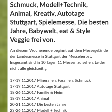
20-21.11.2017 Die besten Jahre
23-26.11.2017 Modell + Technik
23-26.11.2017 Kreativ
23-26.11.2017 Spielemesse
24-26.11.2017 Babywelt
24-26.11.2017 eat & style
24-26.11.2017 veggie frei von
Tageskarte Erwachsene inkl. VVS Online 12.- € vor Ort
13,- €
ermäßigte Tageskarte inkl. VVS Online 10.- € vor Ort
11,- €
2-Tageskarte Online 18.- € vor Ort 20,- €
Familenkarte inkl. VVS Online 27.- € vor Ort 28,- €
Geöffnet hat die Messe täglich von 10 – 18 Uhr
Text/Fotos Helmut Werner