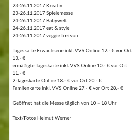
ANIMAL
BABY WELT
BÖBLINGEN
EAT & STYLE
FAMILIE & HEIM
KREATIV
LAMUNA
LANGE NACHT DER MUSEEN
MESSE STUTTGART
MESSEHERBST
MINERALIEN SCHMUCK
MODELL + TECHNIK
SINDELFINGEN
SINDELFINGEN/BÖBLINGEN
SPIELEMESSE
STUTTGARTER AUTOTAGE
VEGGIE FREI VON
MESSEN