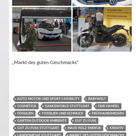
„Markt des guten Geschmacks“
AUTO MOTOR UND SPORT-I-MOBILITY
BABYWELT
COSMETICA
DANCEWORLD STUTTGART
FAIR HANDEL
FOSSILIEN
FOSSILIEN UND SCHMUCK
FRÜHJAHRSMESSEN
GARTEN OUTDOOR AMBIENTE
GUT ZU FUSS
GUT ZU FUSS STUTTGART
HAUS HOLZ ENERGIE
KREATIV
LANDESMESSE STUTTGART
MARKT DES GUTEN GESCHMACKS