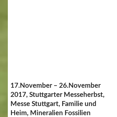
Heim, Mineralien Fossilien
Schmuck, Modell+Technik,
Animal, Kreativ, Autotage
Stuttgart, Spielemesse, Die besten
Jahre, Babywelt, eat & Style
Veggie frei von.
An diesem Wochenende beginnt auf dem Messegelände
der Landesmesse in Stuttgart der Messeherbst.
Insgesamt sind in 10 Tagen 11 Messen zu sehen. Leider
nicht alle gleichzeitig.
17-19.11.2017 Mineralien, Fossilien, Schmuck
17-19.11.2017 Autotage Stuttgart
18-26.11.2017 Familie & Heim
18-19.11.2017 Animal