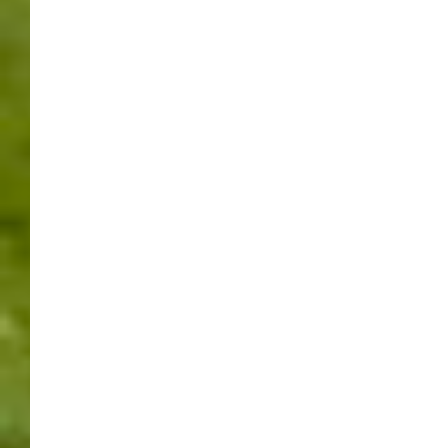
FRÜHJAHRSMESSEN –
MESSE STUTTGART –
GARTEN, KREATIV, I-
MOBILITY, MARKT DES
GUTEN GESCHMACKS
21/04/2017
WERNER
LEAVE A COMMENT
20.4.2017, Messe Stuttgart, Nacht
der Sinne Donnerstag geöffnet bis
22 Uhr.
Wieder einmal gab es was Neues auf der Messe
Stuttgart, die Nacht der Sinne am Donnerstag. Die
gesamte Messe hatte an diesem Tag bis 22 Uhr geöffnet.
Zusätzlich ab 18:30 Uhr an verschiedenen Stellen Musik