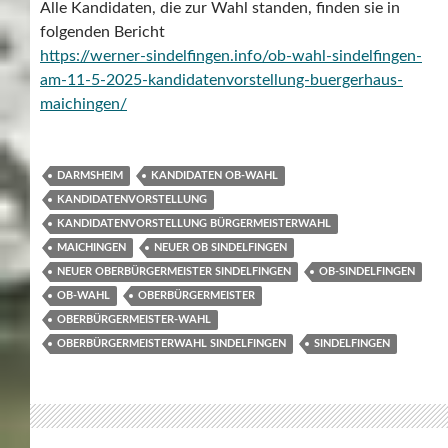
Alle Kandidaten, die zur Wahl standen, finden sie in
folgenden Bericht
https://werner-sindelfingen.info/ob-wahl-sindelfingen-
am-11-5-2025-kandidatenvorstellung-buergerhaus-
maichingen/
DARMSHEIM
KANDIDATEN OB-WAHL
KANDIDATENVORSTELLUNG
KANDIDATENVORSTELLUNG BÜRGERMEISTERWAHL
MAICHINGEN
NEUER OB SINDELFINGEN
NEUER OBERBÜRGERMEISTER SINDELFINGEN
OB-SINDELFINGEN
OB-WAHL
OBERBÜRGERMEISTER
OBERBÜRGERMEISTER-WAHL
OBERBÜRGERMEISTERWAHL SINDELFINGEN
SINDELFINGEN