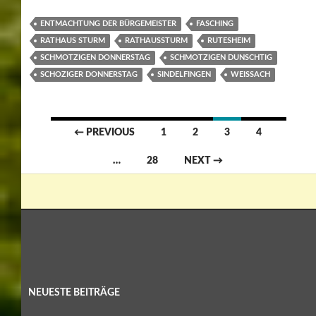
ENTMACHTUNG DER BÜRGEMEISTER
FASCHING
RATHAUS STURM
RATHAUSSTURM
RUTESHEIM
SCHMOTZIGEN DONNERSTAG
SCHMOTZIGEN DUNSCHTIG
SCHOZIGER DONNERSTAG
SINDELFINGEN
WEISSACH
Posts
← PREVIOUS
1
2
3
4
navigation
…
28
NEXT →
NEUESTE BEITRÄGE