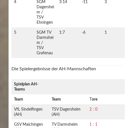
4
SGM
3:14
-11
3
Dagershei
m /
TSV
Ehningen
5
SGM TV
1:7
-6
1
Darmshei
m /
TSV
Grafenau
Die Spielergebnisse der AH-Mannschaften
Spielplan AH-
Teams
Team
Team
T
ore
VfL Sindelfingen
TSV Dagersheim
2 : 0
(AH)
(AH)
GSV Maichingen
TV Darmsheim
1 : 1