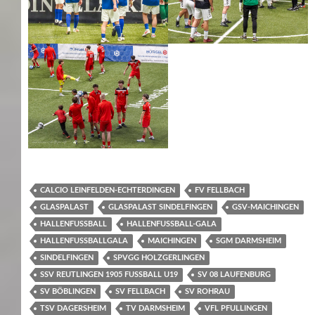
CALCIO LEINFELDEN-ECHTERDINGEN
FV FELLBACH
GLASPALAST
GLASPALAST SINDELFINGEN
GSV-MAICHINGEN
HALLENFUSSBALL
HALLENFUSSBALL-GALA
HALLENFUSSBALLGALA
MAICHINGEN
SGM DARMSHEIM
SINDELFINGEN
SPVGG HOLZGERLINGEN
SSV REUTLINGEN 1905 FUSSBALL U19
SV 08 LAUFENBURG
SV BÖBLINGEN
SV FELLBACH
SV ROHRAU
TSV DAGERSHEIM
TV DARMSHEIM
VFL PFULLINGEN