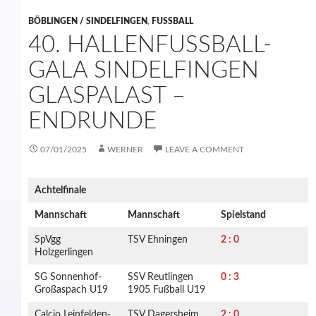
BÖBLINGEN / SINDELFINGEN
,
FUSSBALL
40. HALLENFUSSBALL-
GALA SINDELFINGEN
GLASPALAST –
ENDRUNDE
07/01/2025
WERNER
LEAVE A COMMENT
Achtelfinale
Mannschaft
Mannschaft
Spielstand
SpVgg
TSV Ehningen
2 : 0
Holzgerlingen
SG Sonnenhof-
SSV Reutlingen
0 : 3
Großaspach U19
1905 Fußball U19
Calcio Leinfelden-
TSV Dagersheim
2 : 0