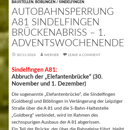
BAUSTELLEN
,
BÖBLINGEN / SINDELFINGEN
AUTOBAHNSPERRUNG
A81 SINDELFINGEN
BRÜCKENABRISS – 1.
ADVENTSWOCHENENDE
30/11/2024
WERNER
LEAVE A COMMENT
Sindelfingen A81:
Abbruch der „Elefantenbrücke“ (30.
November und 1. Dezember)
Die sogenannte „Elefantenbrücke“, die Sindelfingen
(Goldberg) und Böblingen in Verlängerung der Leipziger
Straße über die A 81 und die S-Bahn-Haltestelle
„Goldberg“ verbindet, wird im Rahmen des
sechsspurigen Ausbaus der A 81 abgerissen.
Ein Teil der Brücke, der über die Bahngleise führt, bleibt