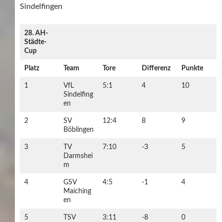
Sindelfingen
28. AH-
Städte-
Cup
Platz
Team
Tore
Differenz
Punkte
1
VfL
5:1
4
10
Sindelfing
en
2
SV
12:4
8
9
Böblingen
3
TV
7:10
-3
5
Darmshei
m
4
GSV
4:5
-1
4
Maiching
en
5
TSV
3:11
-8
0