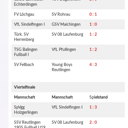
Echterdingen
FV Löchgau
SV Rohrau
0 : 1
VfL Sindelfingen I
GSV Maichingen
1 : 0
Türk. SV
SV 08 Laufenburg
1 : 2
Herrenberg
TSG Balingen
VfL Pfullingen
1 : 2
Fußball I
SV Fellbach
Young Boys
4 : 3
Reutlingen
Viertelfinale
Mannschaft
Mannschaft
Sp
ielstand
SpVgg
VfL Sindelfingen I
1 : 3
Holzgerlingen
SSV Reutlingen
SV 08 Laufenburg
2 : 0
1905 Fußball U19