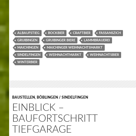
ALBAUFSTIEG
BOCKBIER
CRAFTBIER
FASSANSZICH
GRUIBINGEN
GRUIBINGER BIERE
LAMMBRAUEREI
MAICHINGEN
MAICHINGER WEIHNACHTSMARKT
SINDELFINGEN
WEIHNACHTMARKT
WEIHNACHTSBIER
WINTERBIER
BAUSTELLEN
,
BÖBLINGEN / SINDELFINGEN
EINBLICK –
BAUFORTSCHRITT
TIEFGARAGE