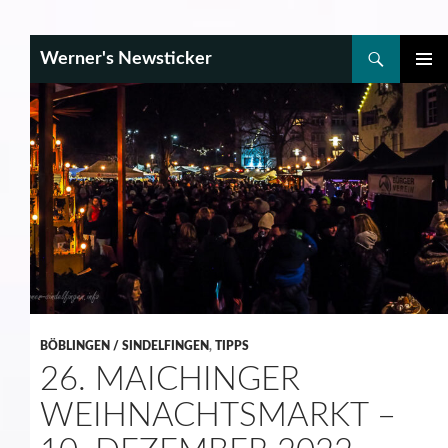
Search
Werner's Newsticker
SKIP
PRIMAR
TO
MENU
CONTENT
BÖBLINGEN / SINDELFINGEN
,
TIPPS
26. MAICHINGER
WEIHNACHTSMARKT –