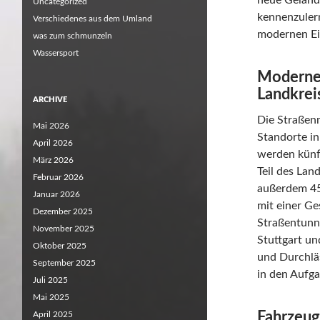
neue Geländ
Uncategorized
kennenzulern
Verschiedenes aus dem Umland
modernen Ei
was zum schmunzeln
Wassersport
Moderner
Landkrei
ARCHIVE
Die Straßenm
Mai 2026
Standorte in
April 2026
werden künf
März 2026
Teil des Lan
Februar 2026
außerdem 45
Januar 2026
mit einer G
Dezember 2025
Straßentunn
November 2025
Stuttgart u
Oktober 2025
und Durchläs
September 2025
in den Aufg
Juli 2025
Mai 2025
Fahrzeug
April 2025