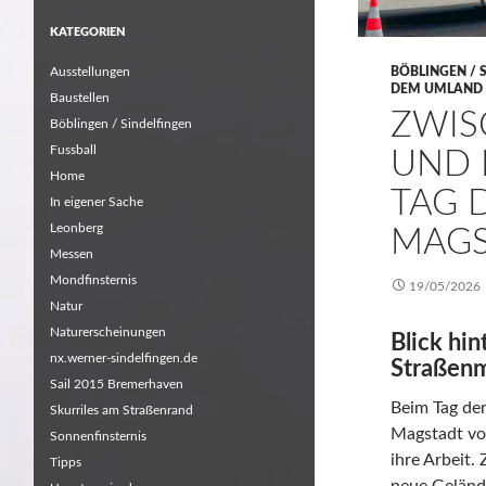
KATEGORIEN
Ausstellungen
BÖBLINGEN / 
DEM UMLAND
Baustellen
ZWIS
Böblingen / Sindelfingen
Fussball
UND 
Home
TAG 
In eigener Sache
Leonberg
MAGS
Messen
Mondfinsternis
19/05/2026
Natur
Naturerscheinungen
Blick hin
nx.werner-sindelfingen.de
Straßenm
Sail 2015 Bremerhaven
Beim Tag der
Skurriles am Straßenrand
Magstadt vo
Sonnenfinsternis
ihre Arbeit.
Tipps