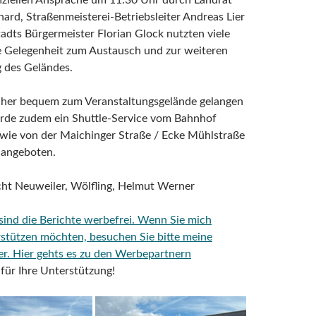
iziellen Ansprache um 11.30 Uhr durch Landrat
ard, Straßenmeisterei-Betriebsleiter Andreas Lier
dts Bürgermeister Florian Glock nutzten viele
e Gelegenheit zum Austausch und zur weiteren
g des Geländes.
her bequem zum Veranstaltungsgelände gelangen
rde zudem ein Shuttle-Service vom Bahnhof
wie von der Maichinger Straße / Ecke Mühlstraße
angeboten.
cht Neuweiler, Wölfling, Helmut Werner
 sind die Berichte werbefrei. Wenn Sie mich
rstützen möchten, besuchen Sie bitte meine
er.
Hier gehts es zu den Werbepartnern
für Ihre Unterstützung!