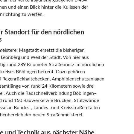
e an der verkehrsgünstig gelegenen B 464
en und einen Blick hinter die Kulissen der
nrichtung zu werfen.
 Standort für den nördlichen
s
eisterei Magstadt ersetzt die bisherigen
 Leonberg und Weil der Stadt. Von hier aus
tig rund 289 Kilometer Straßennetz im nördlichen
dkreises Böblingen betreut. Dazu gehören
 Regenrückhaltebecken, Amphibienschutzanlagen
esamtlänge von rund 24 Kilometern sowie drei
el. Auch die Radschnellverbindung Böblingen–
nd rund 150 Bauwerke wie Brücken, Stützwände
se an Bundes-, Landes- und Kreisstraßen fallen
abenbereich der neuen Straßenmeisterei.
e und Technik aus nächster Nähe