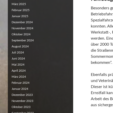
März 2025
Besonders gr
Februar 2025
Betriebsfah
Januar 2025
Spezialfahrz
Dezember 2024
konnten. Al
November 2024
Werkstatt-, 
Oktober 2024
werden. Eind
September 2024
über 2000 To
August 2024
die Straßenm
Juli 2024
Sommermonate
Juni 2024
bekommen“.
Mai 2024
April 2024
Ebenfalls pr
März 2024
und Veterin
Februar 2024
Dieser ist k
Januar 2024
Ernstfall ka
Dezember 2023
Arbeit des 
November 2023
aus sicherge
Oktober 2023