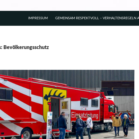
IMPRESSUM
GEMEINSAM RESPEKTVOLL – VERHALTENSREGELN A
s: Bevölkerungsschutz