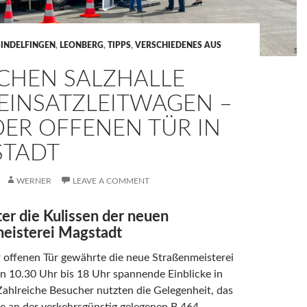
SINDELFINGEN
,
LEONBERG
,
TIPPS
,
VERSCHIEDENES AUS
CHEN SALZHALLE
EINSATZLEITWAGEN –
DER OFFENEN TÜR IN
TADT
WERNER
LEAVE A COMMENT
ter die Kulissen der neuen
eisterei Magstadt
 offenen Tür gewährte die neue Straßenmeisterei
n 10.30 Uhr bis 18 Uhr spannende Einblicke in
 Zahlreiche Besucher nutzten die Gelegenheit, das