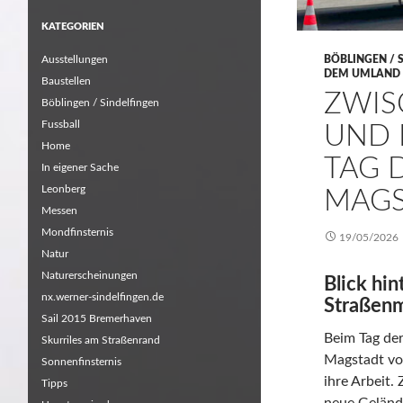
KATEGORIEN
Ausstellungen
BÖBLINGEN / 
DEM UMLAND
Baustellen
ZWIS
Böblingen / Sindelfingen
Fussball
UND 
Home
TAG 
In eigener Sache
Leonberg
MAGS
Messen
Mondfinsternis
19/05/2026
Natur
Naturerscheinungen
Blick hin
nx.werner-sindelfingen.de
Straßenm
Sail 2015 Bremerhaven
Beim Tag der
Skurriles am Straßenrand
Magstadt vo
Sonnenfinsternis
ihre Arbeit.
Tipps