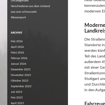
neue Geländ
Uncategorized
kennenzulern
Verschiedenes aus dem Umland
modernen Ei
was zum schmunzeln
Wassersport
Moderner
Landkrei
ARCHIVE
Die Straßenm
Mai 2026
Standorte in
April 2026
werden künf
März 2026
Teil des Lan
Februar 2026
außerdem 45
Januar 2026
mit einer G
Dezember 2025
Straßentunn
November 2025
Stuttgart u
Oktober 2025
und Durchläs
September 2025
in den Aufg
Juli 2025
Mai 2025
Fahrzeug
April 2025