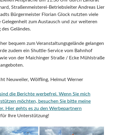
iziellen Ansprache um 11.30 Uhr durch Landrat
ard, Straßenmeisterei-Betriebsleiter Andreas Lier
dts Bürgermeister Florian Glock nutzten viele
e Gelegenheit zum Austausch und zur weiteren
g des Geländes.
her bequem zum Veranstaltungsgelände gelangen
rde zudem ein Shuttle-Service vom Bahnhof
wie von der Maichinger Straße / Ecke Mühlstraße
angeboten.
cht Neuweiler, Wölfling, Helmut Werner
 sind die Berichte werbefrei. Wenn Sie mich
rstützen möchten, besuchen Sie bitte meine
er.
Hier gehts es zu den Werbepartnern
für Ihre Unterstützung!