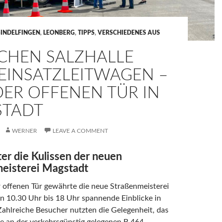
SINDELFINGEN
,
LEONBERG
,
TIPPS
,
VERSCHIEDENES AUS
CHEN SALZHALLE
EINSATZLEITWAGEN –
DER OFFENEN TÜR IN
TADT
WERNER
LEAVE A COMMENT
ter die Kulissen der neuen
eisterei Magstadt
 offenen Tür gewährte die neue Straßenmeisterei
n 10.30 Uhr bis 18 Uhr spannende Einblicke in
 Zahlreiche Besucher nutzten die Gelegenheit, das