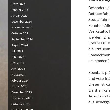
März 2025
Besonders gr
Februar 2025
Betriebsfah
Januar 2025
Spezialfahrz
Dezember 2024
konnten. Al
November 2024
Werkstatt-, 
Oktober 2024
werden. Eind
September 2024
über 2000 To
August 2024
die Straßenm
Juli 2024
Sommermonate
Juni 2024
bekommen“.
Mai 2024
April 2024
Ebenfalls pr
März 2024
und Veterin
Februar 2024
Dieser ist k
Januar 2024
Ernstfall ka
Dezember 2023
Arbeit des 
November 2023
aus sicherge
Oktober 2023