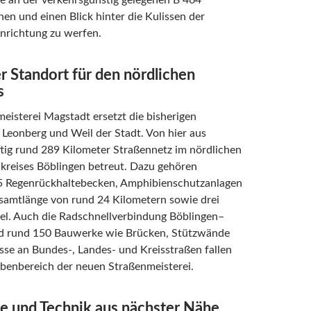
e an der verkehrsgünstig gelegenen B 464
en und einen Blick hinter die Kulissen der
nrichtung zu werfen.
 Standort für den nördlichen
s
eisterei Magstadt ersetzt die bisherigen
 Leonberg und Weil der Stadt. Von hier aus
tig rund 289 Kilometer Straßennetz im nördlichen
dkreises Böblingen betreut. Dazu gehören
 Regenrückhaltebecken, Amphibienschutzanlagen
esamtlänge von rund 24 Kilometern sowie drei
el. Auch die Radschnellverbindung Böblingen–
nd rund 150 Bauwerke wie Brücken, Stützwände
se an Bundes-, Landes- und Kreisstraßen fallen
abenbereich der neuen Straßenmeisterei.
e und Technik aus nächster Nähe