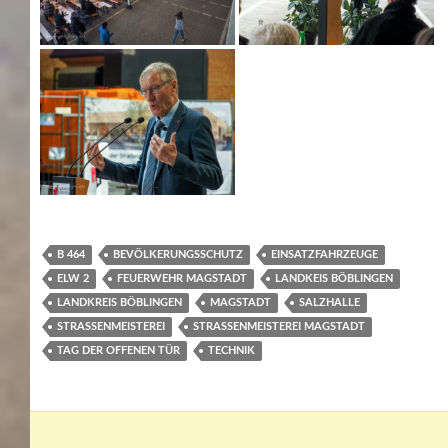
B 464
BEVÖLKERUNGSSCHUTZ
EINSATZFAHRZEUGE
ELW 2
FEUERWEHR MAGSTADT
LANDKEIS BÖBLINGEN
LANDKREIS BÖBLINGEN
MAGSTADT
SALZHALLE
STRASSENMEISTEREI
STRASSENMEISTEREI MAGSTADT
TAG DER OFFENEN TÜR
TECHNIK