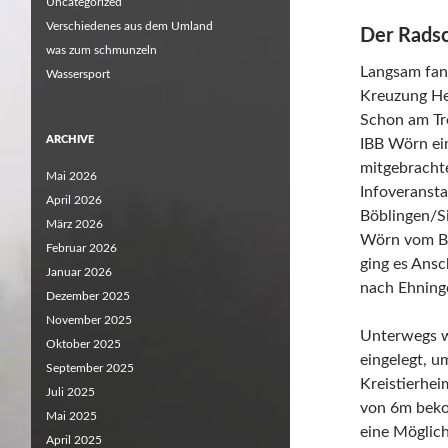
Uncategorized
Verschiedenes aus dem Umland
Der Radsc
was zum schmunzeln
Langsam fand
Wassersport
Kreuzung He
Schon am Tr
ARCHIVE
IBB Wörn ei
mitgebrachte
Mai 2026
Infoveranst
April 2026
Böblingen/S
März 2026
Wörn vom Bü
Februar 2026
ging es Ans
Januar 2026
nach Ehning
Dezember 2025
November 2025
Unterwegs w
Oktober 2025
eingelegt, u
September 2025
Kreistierhei
Juli 2025
von 6m beko
Mai 2025
eine Möglich
April 2025