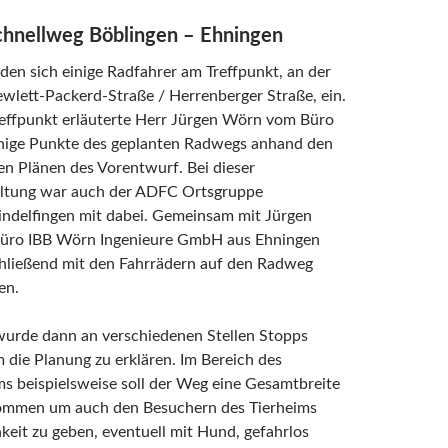
hnellweg Böblingen – Ehningen
en sich einige Radfahrer am Treffpunkt, an der
wlett-Packerd-Straße / Herrenberger Straße, ein.
effpunkt erläuterte Herr Jürgen Wörn vom Büro
nige Punkte des geplanten Radwegs anhand den
n Plänen des Vorentwurf. Bei dieser
altung war auch der ADFC Ortsgruppe
indelfingen mit dabei. Gemeinsam mit Jürgen
ro IBB Wörn Ingenieure GmbH aus Ehningen
chließend mit den Fahrrädern auf den Radweg
en.
urde dann an verschiedenen Stellen Stopps
m die Planung zu erklären. Im Bereich des
ms beispielsweise soll der Weg eine Gesamtbreite
mmen um auch den Besuchern des Tierheims
keit zu geben, eventuell mit Hund, gefahrlos