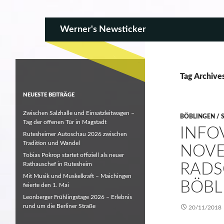
SKIP TO CONTENT
Search
Werner's Newsticker
Tag Archives
NEUESTE BEITRÄGE
Zwischen Salzhalle und Einsatzleitwagen –
BÖBLINGEN / 
Tag der offenen Tür in Magstadt
INFO
Rutesheimer Autoschau 2026 zwischen
Tradition und Wandel
NOVE
Tobias Pokrop startet offiziell als neuer
Rathauschef in Rutesheim
RADS
Mit Musik und Muskelkraft – Maichingen
BÖBL
feierte den 1. Mai
Leonberger Frühlingstage 2026 – Erlebnis
rund um die Berliner Straße
20/11/2018