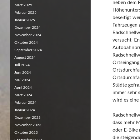
neben dem R
März 2025
Höhenunters
Februar 2025
beseitigt w
Januar 2025
Fahrzeugen a
Dezember 2024
Radschnellw
November 2024
versucht Eng
Oktober 2024
Autobahnbrü
September 2024
Radschnellw
August 2024
Ortseingang 
Juli 2024
Ortsdurchfah
Juni 2024
Ortsdurchfah
Mai 2024
Städte gefr
April 2024
immer sehr 
März 2024
wird es eine
Februar 2024
Januar 2024
Radschnellwe
Dezember 2023
dass mehr M
November 2023
oder E-Bike 
Oktober 2023
die steigen