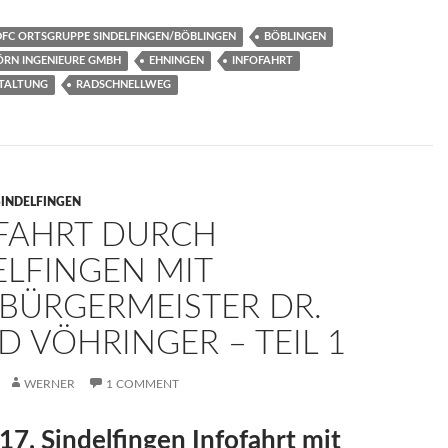
FC ORTSGRUPPE SINDELFINGEN/BÖBLINGEN
BÖBLINGEN
ÖRN INGENIEURE GMBH
EHNINGEN
INFOFAHRT
TALTUNG
RADSCHNELLWEG
SINDELFINGEN
FAHRT DURCH
ELFINGEN MIT
BÜRGERMEISTER DR.
D VÖHRINGER – TEIL 1
WERNER
1 COMMENT
17. Sindelfingen Infofahrt mit