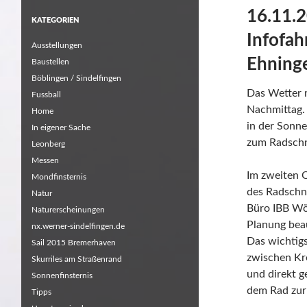
16.11.2
KATEGORIEN
Infofah
Ausstellungen
Ehning
Baustellen
Böblingen / Sindelfingen
Das Wetter m
Fussball
Nachmittag.
Home
in der Sonne
In eigener Sache
zum Radschn
Leonberg
Messen
Im zweiten Q
Mondfinsternis
des Radschne
Natur
Büro IBB Wö
Naturerscheinungen
Planung beau
nx.werner-sindelfingen.de
Das wichtigs
Sail 2015 Bremerhaven
zwischen Kr
Skurriles am Straßenrand
und direkt g
Sonnenfinsternis
dem Rad zur
Tipps