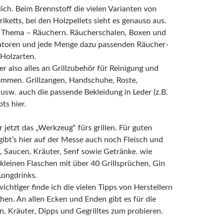
glich. Beim Brennstoff die vielen Varianten von
riketts, bei den Holzpellets sieht es genauso aus.
s Thema – Räuchern. Räucherschalen, Boxen und
toren und jede Menge dazu passenden Räucher-
Holzarten.
r also alles an Grillzubehör für Reinigung und
ommen. Grillzangen, Handschuhe, Roste,
 usw. auch die passende Bekleidung in Leder (z.B.
ts hier.
r jetzt das „Werkzeug“ fürs grillen. Für guten
bt’s hier auf der Messe auch noch Fleisch und
 Saucen, Kräuter, Senf sowie Getränke. wie
kleinen Flaschen mit über 40 Grillsprüchen, Gin
Longdrinks.
wichtiger finde ich die vielen Tipps von Herstellern
en. An allen Ecken und Enden gibt es für die
, Kräuter, Dipps und Gegrilltes zum probieren.