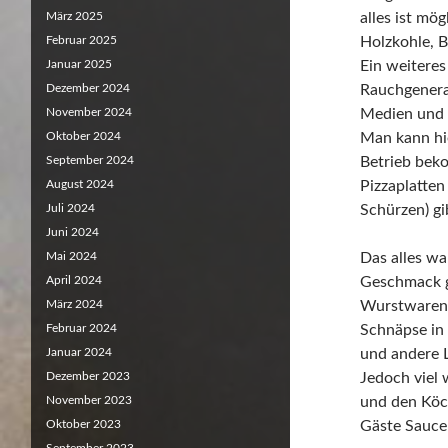
März 2025
alles ist mö
Februar 2025
Holzkohle, B
Januar 2025
Ein weitere
Dezember 2024
Rauchgenera
November 2024
Medien und 
Oktober 2024
Man kann hie
September 2024
Betrieb bek
August 2024
Pizzaplatten
Juli 2024
Schürzen) gib
Juni 2024
Mai 2024
Das alles wa
April 2024
Geschmack gi
März 2024
Wurstwaren,
Februar 2024
Schnäpse in 
Januar 2024
und andere 
Dezember 2023
Jedoch viel 
November 2023
und den Köch
Oktober 2023
Gäste Saucen