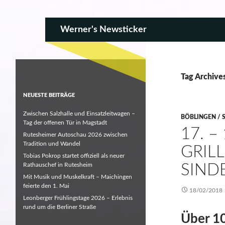
SKIP TO CONTENT
Search
Werner's Newsticker
Tag Archive
NEUESTE BEITRÄGE
Zwischen Salzhalle und Einsatzleitwagen –
BÖBLINGEN / 
Tag der offenen Tür in Magstadt
17. –
Rutesheimer Autoschau 2026 zwischen
Tradition und Wandel
GRILL
Tobias Pokrop startet offiziell als neuer
Rathauschef in Rutesheim
SIND
Mit Musik und Muskelkraft – Maichingen
feierte den 1. Mai
18/02/2018
Leonberger Frühlingstage 2026 – Erlebnis
rund um die Berliner Straße
Über 10