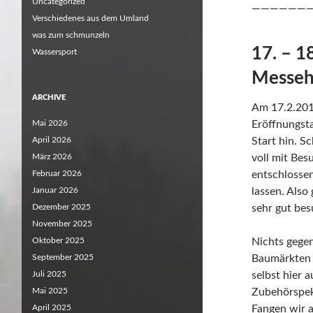
Uncategorized
——————
Verschiedenes aus dem Umland
was zum schmunzeln
17. – 1
Wassersport
Messeha
ARCHIVE
Am 17.2.201
Mai 2026
Eröffnungsta
April 2026
Start hin. 
März 2026
voll mit Bes
Februar 2026
entschlossen
Januar 2026
lassen. Also
Dezember 2025
sehr gut bes
November 2025
Oktober 2025
Nichts gege
September 2025
Baumärkten u
Juli 2025
selbst hier 
Mai 2025
Zubehörspek
April 2025
Fangen wir an