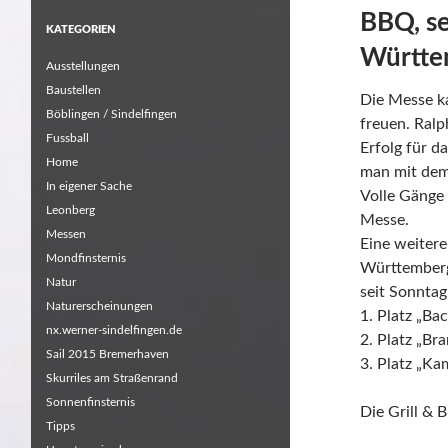
BBQ, se
KATEGORIEN
Württem
Ausstellungen
Baustellen
Die Messe ka
Böblingen / Sindelfingen
freuen. Ralp
Fussball
Erfolg für 
Home
man mit dem 
In eigener Sache
Volle Gänge
Leonberg
Messe.
Messen
Eine weitere
Mondfinsternis
Württembergi
Natur
seit Sonntag
Naturerscheinungen
1. Platz „Ba
nx.werner-sindelfingen.de
2. Platz „Bra
Sail 2015 Bremerhaven
3. Platz „K
Skurriles am Straßenrand
Sonnenfinsternis
Die Grill &
Tipps