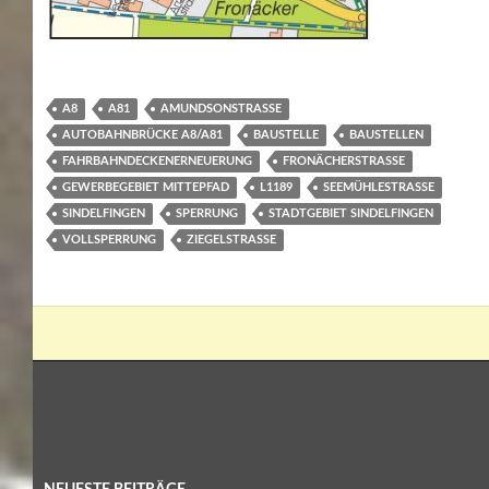
A8
A81
AMUNDSONSTRASSE
AUTOBAHNBRÜCKE A8/A81
BAUSTELLE
BAUSTELLEN
FAHRBAHNDECKENERNEUERUNG
FRONÄCHERSTRASSE
GEWERBEGEBIET MITTEPFAD
L1189
SEEMÜHLESTRASSE
SINDELFINGEN
SPERRUNG
STADTGEBIET SINDELFINGEN
VOLLSPERRUNG
ZIEGELSTRASSE