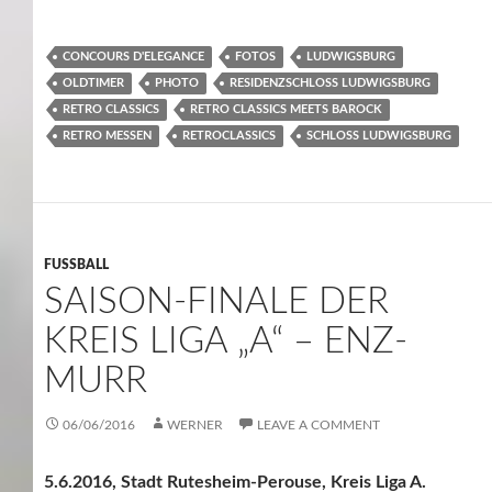
CONCOURS D'ELEGANCE
FOTOS
LUDWIGSBURG
OLDTIMER
PHOTO
RESIDENZSCHLOSS LUDWIGSBURG
RETRO CLASSICS
RETRO CLASSICS MEETS BAROCK
RETRO MESSEN
RETROCLASSICS
SCHLOSS LUDWIGSBURG
FUSSBALL
SAISON-FINALE DER
KREIS LIGA „A“ – ENZ-
MURR
06/06/2016
WERNER
LEAVE A COMMENT
5.6.2016, Stadt Rutesheim-Perouse, Kreis Liga A.