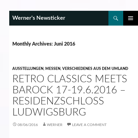
Search
Werner's Newsticker
SKIP
PRIMAR
TO
MENU
CONTENT
Monthly Archives: Juni 2016
AUSSTELLUNGEN
,
MESSEN
,
VERSCHIEDENES AUS DEM UMLAND
RETRO CLASSICS MEETS
BAROCK 17-19.6.2016 –
RESIDENZSCHLOSS
LUDWIGSBURG
08/06/2016
WERNER
LEAVE A COMMENT