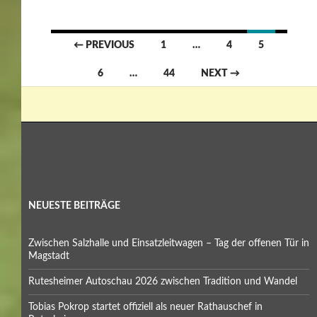
Posts
← PREVIOUS
1
…
4
5
navigation
6
…
44
NEXT →
NEUESTE BEITRÄGE
Zwischen Salzhalle und Einsatzleitwagen – Tag der offenen Tür in
Magstadt
Rutesheimer Autoschau 2026 zwischen Tradition und Wandel
Tobias Pokrop startet offiziell als neuer Rathauschef in