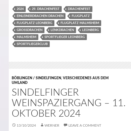
2024
29. DRACHENFEST
DRACHENFEST
EINLEINERDRACHEN DRACHEN
FLUGPLATZ
FLUGPLATZ LEONBERG
FLUGPLATZ MALMSHEIM
GROSSDRACHEN
LENKDRACHEN
LEONBERG
MALMSHEIM
SPORTFLIEGER LEONBERG
SPORTFLIEGERCLUB
BÖBLINGEN / SINDELFINGEN
,
VERSCHIEDENES AUS DEM
UMLAND
SINDELFINGER
WEINSPAZIERGANG – 11.
OKTOBER 2024
13/10/2024
WERNER
LEAVE A COMMENT