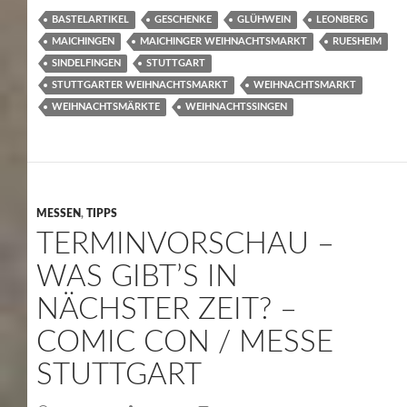
BASTELARTIKEL
GESCHENKE
GLÜHWEIN
LEONBERG
MAICHINGEN
MAICHINGER WEIHNACHTSMARKT
RUESHEIM
SINDELFINGEN
STUTTGART
STUTTGARTER WEIHNACHTSMARKT
WEIHNACHTSMARKT
WEIHNACHTSMÄRKTE
WEIHNACHTSSINGEN
MESSEN
,
TIPPS
TERMINVORSCHAU –
WAS GIBT’S IN
NÄCHSTER ZEIT? –
COMIC CON / MESSE
STUTTGART