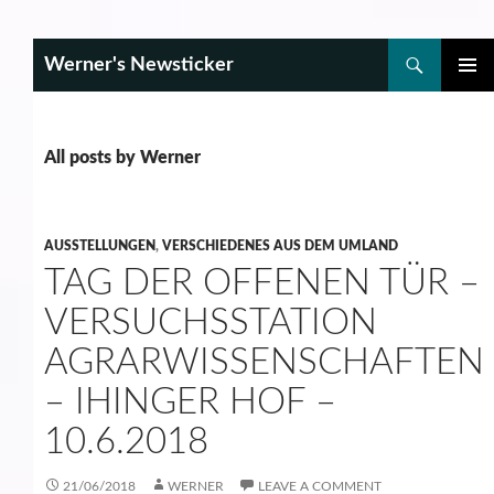
Search
Werner's Newsticker
SKIP
PRIMAR
TO
MENU
CONTENT
All posts by Werner
AUSSTELLUNGEN
,
VERSCHIEDENES AUS DEM UMLAND
TAG DER OFFENEN TÜR –
VERSUCHSSTATION
AGRARWISSENSCHAFTEN
– IHINGER HOF –
10.6.2018
21/06/2018
WERNER
LEAVE A COMMENT