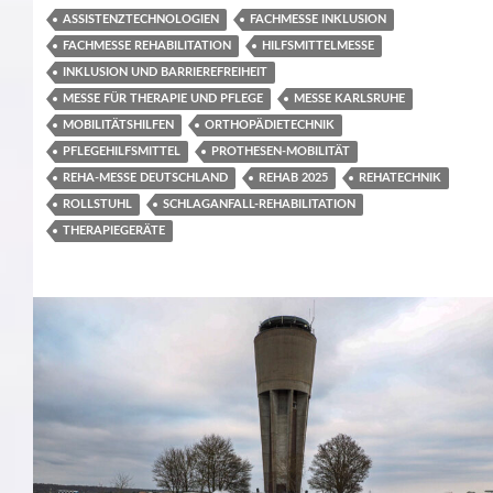
ASSISTENZTECHNOLOGIEN
FACHMESSE INKLUSION
FACHMESSE REHABILITATION
HILFSMITTELMESSE
INKLUSION UND BARRIEREFREIHEIT
MESSE FÜR THERAPIE UND PFLEGE
MESSE KARLSRUHE
MOBILITÄTSHILFEN
ORTHOPÄDIETECHNIK
PFLEGEHILFSMITTEL
PROTHESEN-MOBILITÄT
REHA-MESSE DEUTSCHLAND
REHAB 2025
REHATECHNIK
ROLLSTUHL
SCHLAGANFALL-REHABILITATION
THERAPIEGERÄTE