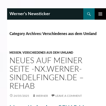
Search
Werner's Newsticker
SKIP
PRIMAR
TO
MENU
CONTENT
Category Archives: Verschiedenes aus dem Umland
MESSEN
,
VERSCHIEDENES AUS DEM UMLAND
NEUES AUF MEINER
SEITE -NX.WERNER-
SINDELFINGEN.DE –
REHAB
24/05/2025
WERNER
LEAVE A COMMENT