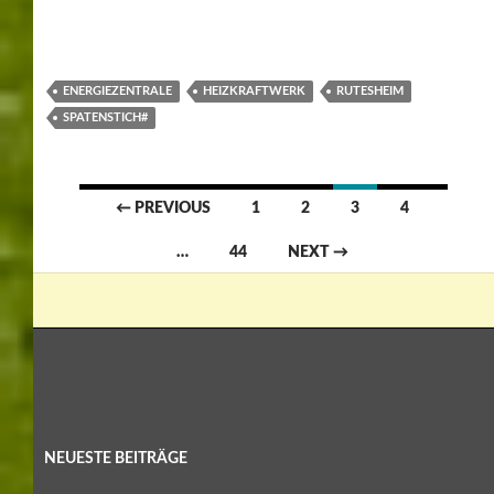
ENERGIEZENTRALE
HEIZKRAFTWERK
RUTESHEIM
SPATENSTICH#
Posts
← PREVIOUS
1
2
3
4
navigation
…
44
NEXT →
NEUESTE BEITRÄGE