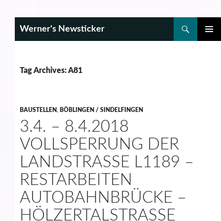
Search
Werner's Newsticker
SKIP
PRIMAR
TO
MENU
CONTENT
Tag Archives: A81
BAUSTELLEN
,
BÖBLINGEN / SINDELFINGEN
3.4. – 8.4.2018
VOLLSPERRUNG DER
LANDSTRASSE L1189 – R
ESTARBEITEN A
UTOBAHNBRÜCKE – H
ÖLZERTALSTRASSE