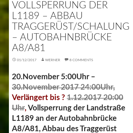
VOLLSPERRUNG DER
L1189 – ABBAU
TRAGGERÜST/SCHALUNG
– AUTOBAHNBRÜCKE
A8/A81
01/12/2017
WERNER
8 COMMENTS
20.November 5:00Uhr –
30.November 2017 24:00Uhr,
Verlängert bis ?
1.12.2017 20:00
Uhr
,
Vollsperrung der Landstraße
L1189 an der Autobahnbrücke
A8/A81, Abbau des Traggerüst