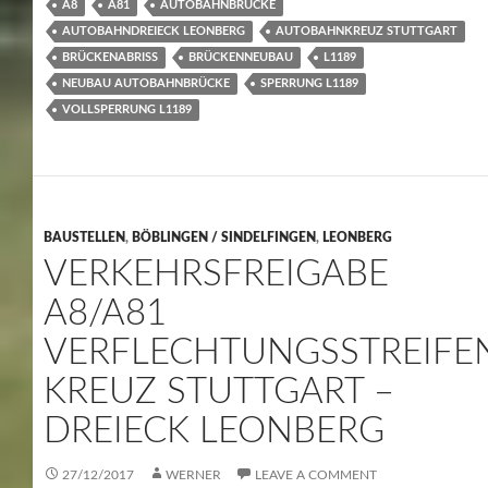
A8
A81
AUTOBAHNBRÜCKE
AUTOBAHNDREIECK LEONBERG
AUTOBAHNKREUZ STUTTGART
BRÜCKENABRISS
BRÜCKENNEUBAU
L1189
NEUBAU AUTOBAHNBRÜCKE
SPERRUNG L1189
VOLLSPERRUNG L1189
BAUSTELLEN
,
BÖBLINGEN / SINDELFINGEN
,
LEONBERG
VERKEHRSFREIGABE
A8/A81
VERFLECHTUNGSSTREIFE
KREUZ STUTTGART –
DREIECK LEONBERG
27/12/2017
WERNER
LEAVE A COMMENT